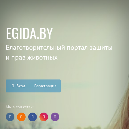
EGIDA.BY
Благотворительный портал защиты
и прав животных
Вход
Регистрация
Мы в соц.сетях: