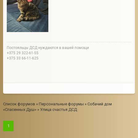
Постояльцы ДСД нуждаются в вашей помощи
+375 29 322-61-55
+375 33 66-11-625
Список форумов
»
Персональные форумы
»
Собачий дом
«Спасенных Душ»
»
Улица счастья ДСД
1