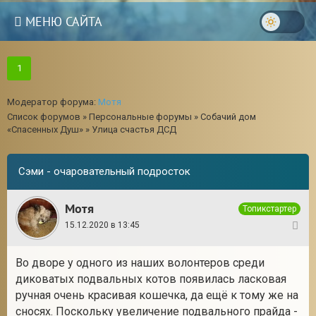
МЕНЮ САЙТА
1
Модератор форума:
Мотя
Список форумов
»
Персональные форумы
»
Собачий дом
«Спасенных Душ»
»
Улица счастья ДСД
Сэми - очаровательный подросток
Мотя
Топикстартер
15.12.2020 в 13:45
1
Во дворе у одного из наших волонтеров среди
3
диковатых подвальных котов появилась ласковая
ручная очень красивая кошечка, да ещё к тому же на
сносях. Поскольку увеличение подвального прайда -