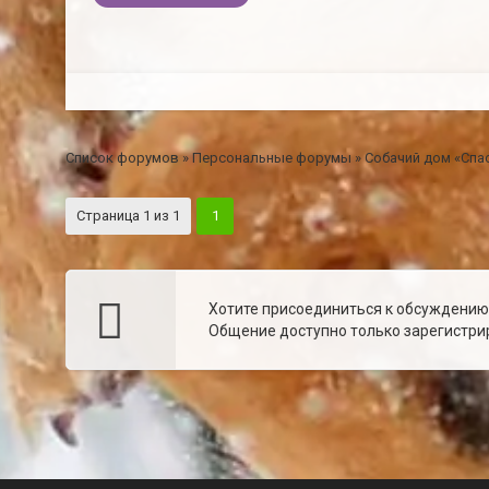
Список форумов
»
Персональные форумы
»
Собачий дом «Спа
Страница
1
из
1
1
Хотите присоединиться к обсуждени
Общение доступно только зарегистрир