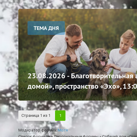
ТЕМА ДНЯ
23.08.2026 - Благотворительная
домой», пространство «Эхо», 13:
Страница
1
из
1
1
Модератор форума:
Мотя
Список форумов
»
Персональные форумы
»
Собачий дом «Спа