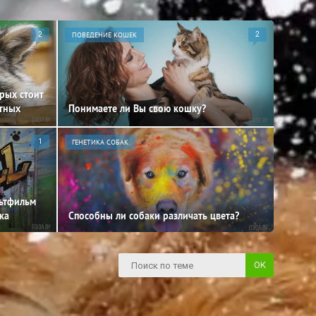
2
ПОВЕДЕНИЕ КОШЕК
2
орых стоит
отных
Понимаете ли Вы свою кошку?
1
ГЕНЕТИКА СОБАК
льтфильм
ка
Способны ли собаки различать цвета?