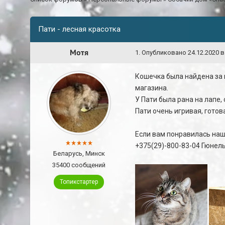
Пати - лесная красотка
Мотя
1
.
Опубликовано
24.12.2020 в
Кошечка была найдена за 
магазина.
У Пати была рана на лапе,
Пати очень игривая, готов
Если вам понравилась наша
+375(29)-800-83-04 Гюнел
Беларусь, Минск
35400 сообщений
Топикстартер