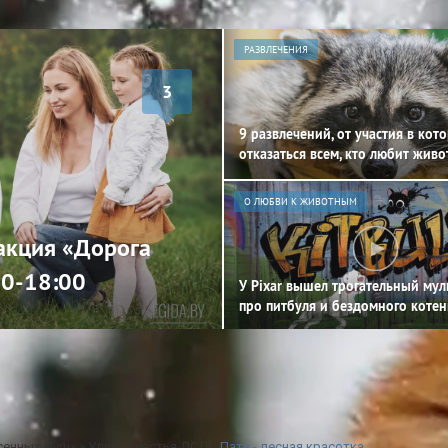
РАЗВЛЕЧЕНИЯ
3
9 развлечений, от участия в кот
отказаться всем, кто любит жив
О ЛЮБВИ К ЖИВОТНЫМ
 акция «Дорога
00-18:00
У Pixar вышел трогательный му
про питбуля и бездомного котен
сенных Душ»
»
Улица счастья ДСД
»
Пати - лесная красотка