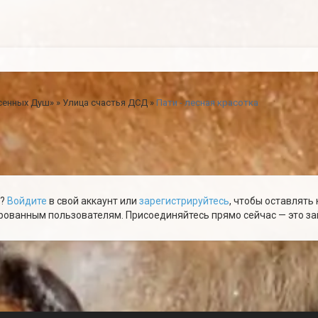
сенных Душ»
»
Улица счастья ДСД
»
Пати - лесная красотка
ю?
Войдите
в свой аккаунт или
зарегистрируйтесь
, чтобы оставлять
ованным пользователям. Присоединяйтесь прямо сейчас — это зай