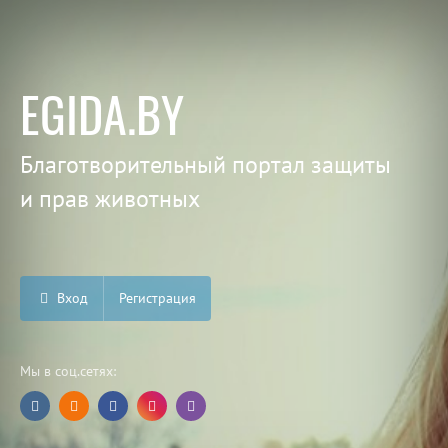
EGIDA.BY
Благотворительный портал защиты
и прав животных
Вход
Регистрация
Мы в соц.сетях: