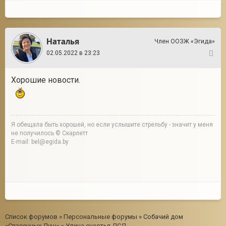
Наталья
Член ООЗЖ «Эгида»
02.05.2022 в 23:23
4
Хорошие новости.
Я обещала быть хорошей, но если услышите стрельбу - значит у меня
не получилось © Скарлетт
E-mail: bel@egida.by
Список форумов
»
Персональные форумы
»
Собачий дом
«Спасенных Душ»
»
Улица счастья ДСД