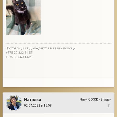
Постояльцы ДСД нуждаются в вашей помощи
+375 29 322-61-55
+375 33 66-11-625
Наталья
Член ООЗЖ «Эгида»
02.04.2022 в 15:58
2