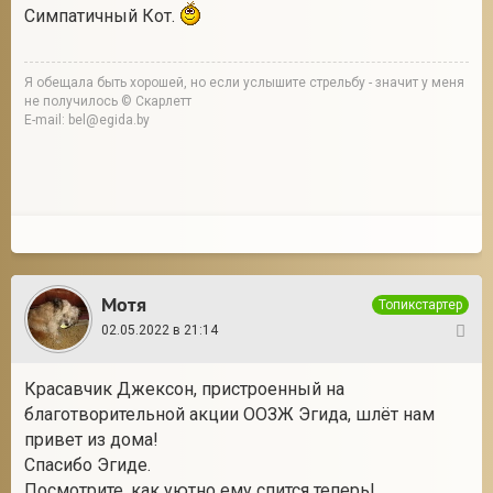
Симпатичный Кот.
Я обещала быть хорошей, но если услышите стрельбу - значит у меня
не получилось © Скарлетт
E-mail: bel@egida.by
Мотя
Топикстартер
02.05.2022 в 21:14
3
Красавчик Джексон, пристроенный на
благотворительной акции ООЗЖ Эгида, шлёт нам
привет из дома!
Спасибо Эгиде.
Посмотрите, как уютно ему спится теперь!