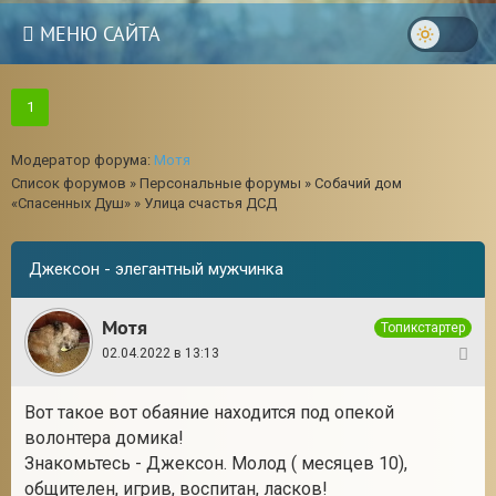
МЕНЮ САЙТА
1
Модератор форума:
Мотя
Список форумов
»
Персональные форумы
»
Собачий дом
«Спасенных Душ»
»
Улица счастья ДСД
Джексон - элегантный мужчинка
Мотя
Топикстартер
02.04.2022 в 13:13
1
Вот такое вот обаяние находится под опекой
3
волонтера домика!
Знакомьтесь - Джексон. Молод ( месяцев 10),
общителен, игрив, воспитан, ласков!