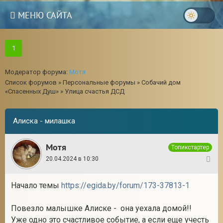
МЕНЮ САЙТА
1
Модератор форума:
Мотя
Список форумов
»
Персональные форумы
»
Собачий дом
«Спасенных Душ»
»
Улица счастья ДСД
Алиска - милашка
Мотя
Топикстартер
20.04.2024 в 10:30
1
Начало темы
https://egida.by/forum/173-37813-1
Повезло малышке Алиске - она уехала домой!!
Уже одно это счастливое событие, а если еще учесть