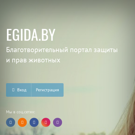
EGIDA.BY
Благотворительный портал защиты
и прав животных
Вход
Регистрация
Мы в соц.сетях: