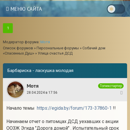
МЕНЮ САЙТА
1
Модератор форума:
Мотя
Список форумов
»
Персональные форумы
»
Собачий дом
«Спасенных Душ»
»
Улица счастья ДСД
Барбариска - ласкушка молодая
Мотя
Топикстартер
28.04.2024 в 17:56
1
Начало темы
https://egida.by/forum/173-37860-1
!!
Начинаем отчет о питомцах ДСД уехавших с акции
ООЗЖ Эгида "Дорога домой" . Испытательный срок