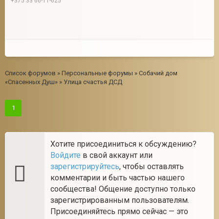
+375 33 66-11-625
Список форумов
»
Персональные форумы
»
Собачий дом
«Спасенных Душ»
»
Улица счастья ДСД
1
Хотите присоединиться к обсуждению?
Войдите
в свой аккаунт или
зарегистрируйтесь
, чтобы оставлять
комментарии и быть частью нашего
сообщества! Общение доступно только
зарегистрированным пользователям.
Присоединяйтесь прямо сейчас — это