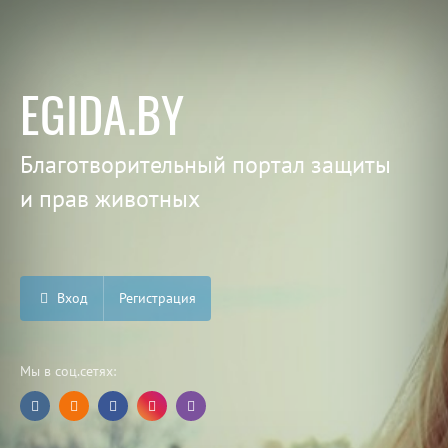
EGIDA.BY
Благотворительный портал защиты
и прав животных
Вход
Регистрация
Мы в соц.сетях: