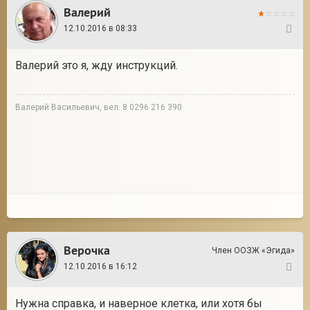
Валерий
12.10.2016 в 08:33
16
Валерий это я, жду инструкций.
Валерий Васильевич, вел. 8 0296 216 390
Верочка
Член ООЗЖ «Эгида»
12.10.2016 в 16:12
17
Нужна справка, и наверное клетка, или хотя бы