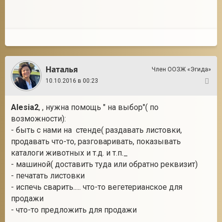
Наталья
Член ООЗЖ «Эгида»
10.10.2016 в 00:23
11
Alesia2
, , нужна помощь " на выбор"( по
возможности):
- быть с нами на стенде( раздавать листовки,
продавать что-то, разговаривать, показывать
каталоги животных и т.д. и т.п._
- машиной( доставить туда или обратно реквизит)
- печатать листовки
- испечь сварить..... что-то вегетерианское для
продажи
- что-то предложить для продажи