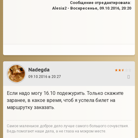
Сообщение отредактировала:
Alesia2
-
Воскресенье, 09.10.2016, 20:20
Nadegda
09.10.2016 в 20:27
10
Если надо могу 16.10 подежурить. Только скажите
заранее, в какое время, чтоб я успела билет на
маршрутку заказать.
Cамое маленькое доброе дело лучше самого большого сочувствия.
Ведь помогают наши дела, а не глаза на мокром месте.