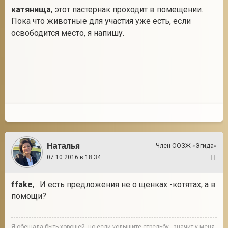
катянища
, этот пастернак проходит в помещении.
Пока что животные для участия уже есть, если
освободится место, я напишу.
Наталья
Член ООЗЖ «Эгида»
07.10.2016 в 18:34
5
ffake
, . И есть предложения не о щенках -котятах, а в
помощи?
Я обещала быть хорошей, но если услышите стрельбу - значит у меня