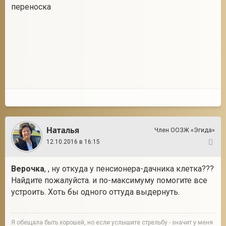
переноска
Наталья
Член ООЗЖ «Эгида»
12.10.2016 в 16:15
18
Верочка
, , ну откуда у пенсионера-дачника клетка???
Найдите пожалуйста. и по-максимуму помогите все
устроить. Хоть бы одного оттуда выдернуть.
Я обещала быть хорошей, но если услышите стрельбу - значит у меня