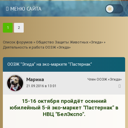
МЕНЮ САЙТА
1
2
Список форумов
»
Общество Защиты Животных «Эгида»
»
Деятельность и работа ООЗЖ «Эгида»
ООЗЖ "Эгида" на эко-маркете "Пастернак"
Марина
Член ООЗЖ «Эгида»
21.09.2016 в 13:01
1
15-16 октября пройдёт осенний
3
юбилейный 5-й эко-маркет "Пастернак" в
НВЦ "БелЭкспо".