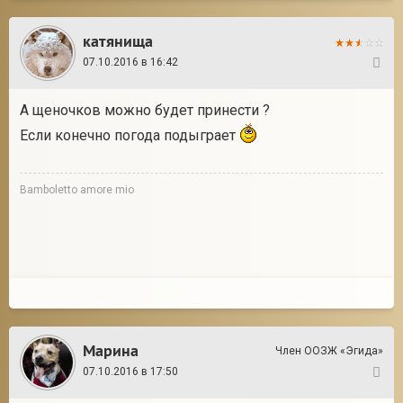
катянища
07.10.2016 в 16:42
3
А щеночков можно будет принести ?
Если конечно погода подыграет
Bamboletto amore mio
Марина
Член ООЗЖ «Эгида»
07.10.2016 в 17:50
4