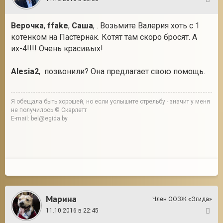
13
Верочка
,
ffake
,
Саша
, . Возьмите Валерия хоть с 1
котенком на Пастернак. Котят там скоро бросят. А
их-4!!!! Очень красивых!
Alesia2
, позвонили? Она предлагает свою помощь.
Я обещала быть хорошей, но если услышите стрельбу - значит у меня
не получилось © Скарлетт
E-mail: bel@egida.by
Марина
Член ООЗЖ «Эгида»
11.10.2016 в 22:45
14