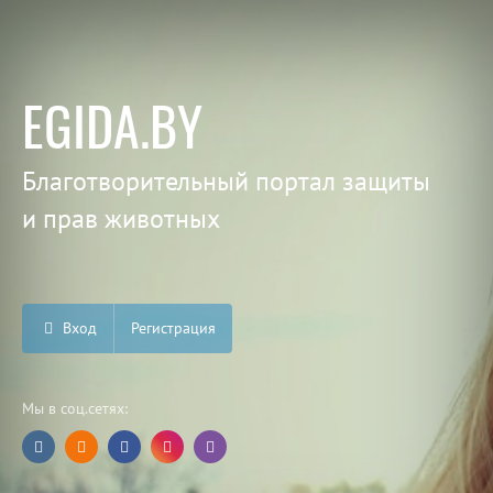
EGIDA.BY
Благотворительный портал защиты
и прав животных
Вход
Регистрация
Мы в соц.сетях: