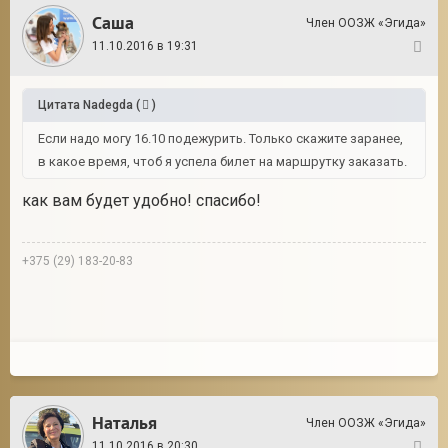
Саша
Член ООЗЖ «Эгида»
11.10.2016 в 19:31
12
Цитата
Nadegda
(
)
Если надо могу 16.10 подежурить. Только скажите заранее,
в какое время, чтоб я успела билет на маршрутку заказать.
как вам будет удобно! спасибо!
+375 (29) 183-20-83
Наталья
Член ООЗЖ «Эгида»
11.10.2016 в 20:30