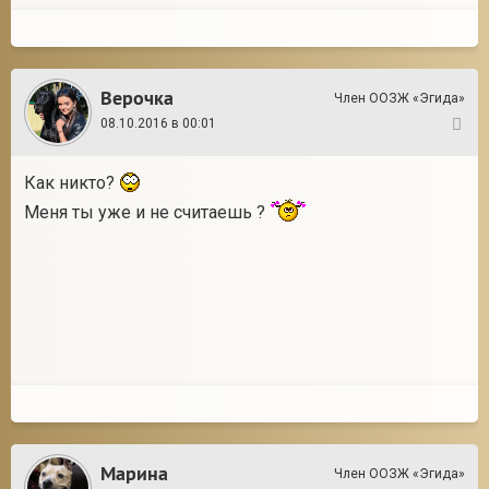
Верочка
Член ООЗЖ «Эгида»
08.10.2016 в 00:01
7
Как никто?
Меня ты уже и не считаешь ?
Марина
Член ООЗЖ «Эгида»