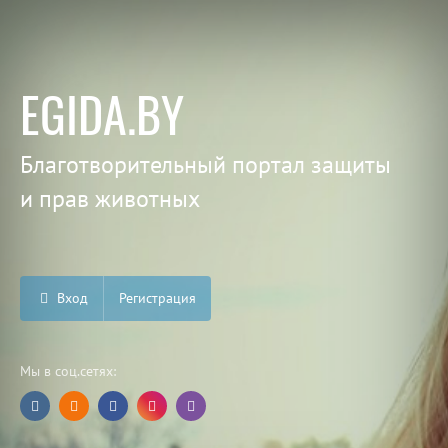
EGIDA.BY
Благотворительный портал защиты
и прав животных
Вход
Регистрация
Мы в соц.сетях: