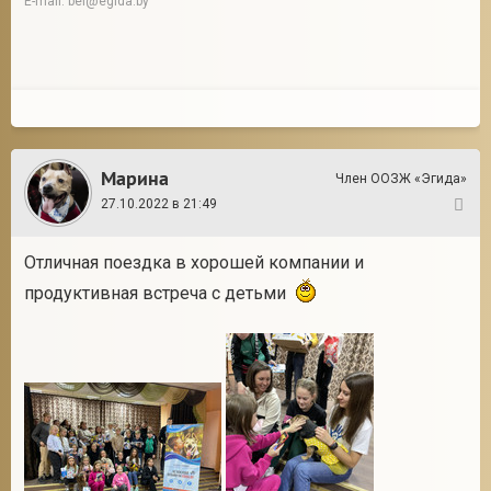
E-mail: bel@egida.by
Марина
Член ООЗЖ «Эгида»
27.10.2022 в 21:49
5
Отличная поездка в хорошей компании и
продуктивная встреча с детьми