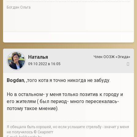
Богдан Ольга
Наталья
Член ООЗЖ «Эгида»
09.10.2022 в 16:05
4
Bogdan
, ,того кота я точно никогда не забуду.
Но в остальном- у меня только позитив к городу и
его жителям ( был период- много пересекалась-
потому такое мнение).
Я обещала быть хорошей, но если услышите стрельбу - значит у меня
не получилось © Скарлетт