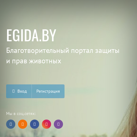
EGIDA.BY
Благотворительный портал защиты
и прав животных
Вход
Регистрация
Мы в соц.сетях: