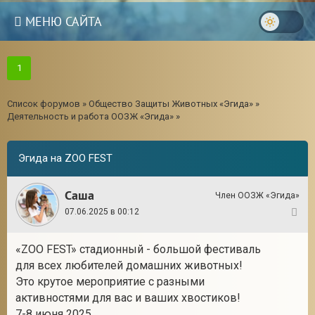
МЕНЮ САЙТА
1
Список форумов
»
Общество Защиты Животных «Эгида»
»
Деятельность и работа ООЗЖ «Эгида»
»
Эгида на ZOO FEST
Саша
Член ООЗЖ «Эгида»
07.06.2025 в 00:12
1
«ZOO FEST» стадионный - большой фестиваль
3
для всех любителей домашних животных!
Это крутое мероприятие с разными
активностями для вас и ваших хвостиков!
7-8 июня 2025