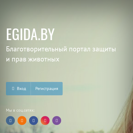
EGIDA.BY
Благотворительный портал защиты
и прав животных
Вход
Регистрация
Мы в соц.сетях: