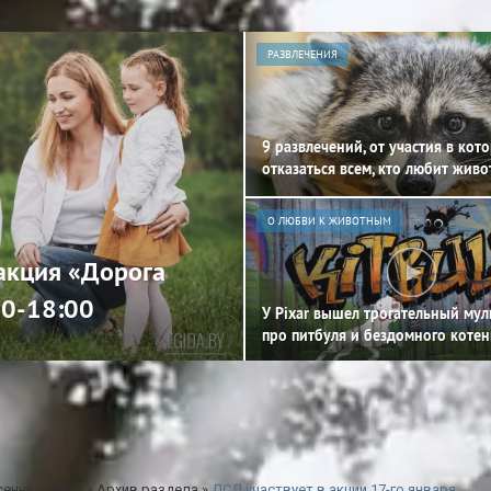
РАЗВЛЕЧЕНИЯ
9 развлечений, от участия в кот
отказаться всем, кто любит жив
О ЛЮБВИ К ЖИВОТНЫМ
 акция «Дорога
00-18:00
У Pixar вышел трогательный му
про питбуля и бездомного котен
сенных Душ»
»
Архив раздела
»
ДСД участвует в акции 17-го января