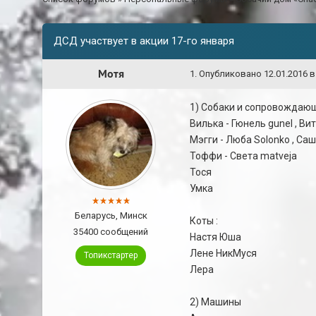
ДСД участвует в акции 17-го января
Мотя
1
.
Опубликовано
12.01.2016 в
1) Собаки и сопровождаю
Вилька - Гюнель gunel , Вит
Мэгги - Люба Solonko , Саш
Тоффи - Света matveja
Тося
Умка
Беларусь, Минск
Коты :
35400 сообщений
Настя Юша
Лене НикМуся
Топикстартер
Лера
2) Машины