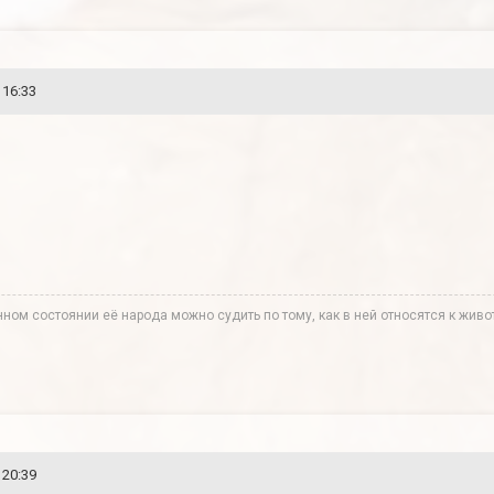
 16:33
нном состоянии её народа можно судить по тому, как в ней относятся к живо
 20:39