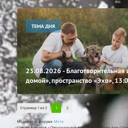
ТЕМА ДНЯ
23.08.2026 - Благотворительная
домой», пространство «Эхо», 13:
Страница
1
из
2
1
2
Модератор форума:
Мотя
Список форумов
»
Персональные форумы
»
Собачий дом «Спа