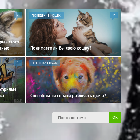
2
ПОВЕДЕНИЕ КОШЕК
2
орых стоит
отных
Понимаете ли Вы свою кошку?
1
ГЕНЕТИКА СОБАК
льтфильм
ка
Способны ли собаки различать цвета?