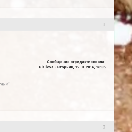
4
Сообщение отредактировала:
Birilova
-
Вторник, 12.01.2016, 16:36
тным”.
5