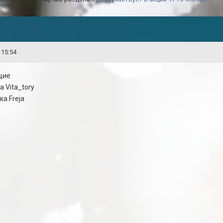
 15:54
щие
а Vita_tory
ка Freja