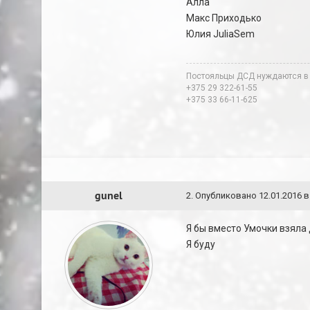
Алла
Макс Приходько
Юлия JuliaSem
Постояльцы ДСД нуждаются в
+375 29 322-61-55
+375 33 66-11-625
gunel
2
.
Опубликовано
12.01.2016 в
Я бы вместо Умочки взяла
Я буду