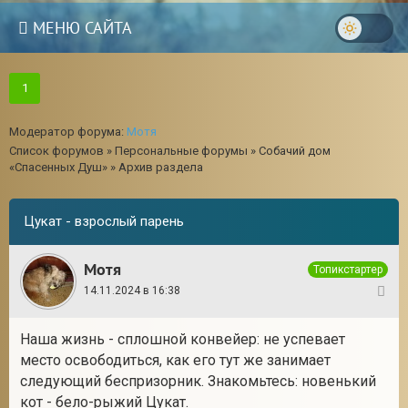
МЕНЮ САЙТА
1
Модератор форума:
Мотя
Список форумов
»
Персональные форумы
»
Собачий дом
«Спасенных Душ»
»
Архив раздела
Цукат - взрослый парень
Мотя
Топикстартер
14.11.2024 в 16:38
1
Наша жизнь - сплошной конвейер: не успевает
место освободиться, как его тут же занимает
следующий беспризорник. Знакомьтесь: новенький
кот - бело-рыжий Цукат.