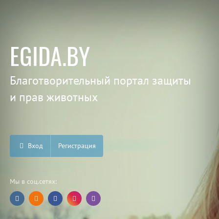
EGIDA.BY
Благотворительный портал защиты
и прав животных
Вход
Регистрация
Мы в соц.сетях: