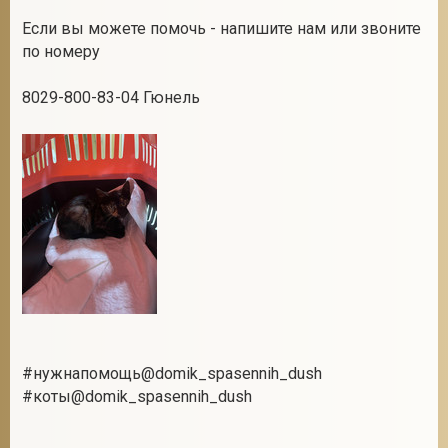
⠀
Если вы можете помочь - напишите нам или звоните
по номеру
⠀
8029-800-83-04 Гюнель
#нужнапомощь@domik_spasennih_dush
#коты@domik_spasennih_dush