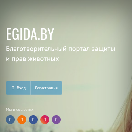
EGIDA.BY
Благотворительный портал защиты
и прав животных
Вход
Регистрация
Мы в соц.сетях: