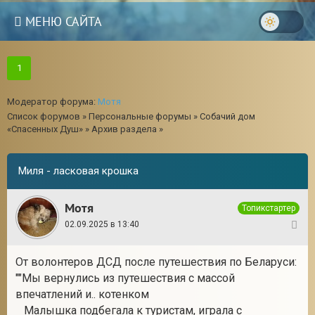
МЕНЮ САЙТА
1
Модератор форума:
Мотя
Список форумов
»
Персональные форумы
»
Собачий дом
«Спасенных Душ»
»
Архив раздела
»
Миля - ласковая крошка
Мотя
Топикстартер
02.09.2025 в 13:40
1
От волонтеров ДСД после путешествия по Беларуси:
3
""Мы вернулись из путешествия с массой
впечатлений и.. котенком
⠀Малышка подбегала к туристам, играла с