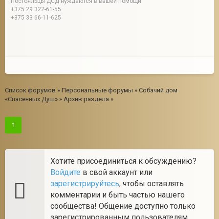
Постояльцы ДСД нуждаются в вашей помощи
+375 29 322-61-55
+375 33 66-11-625
Список форумов
»
Персональные форумы
»
Собачий дом
«Спасенных Душ»
»
Архив раздела
»
1
Хотите присоединиться к обсуждению?
Войдите
в свой аккаунт или
зарегистрируйтесь
, чтобы оставлять
комментарии и быть частью нашего
сообщества! Общение доступно только
зарегистрированным пользователям.