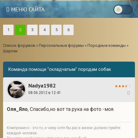
МЕНЮ САЙТА
1
2
3
4
5
6
Список форумов
»
Персональные форумы
»
Породные команды
»
Шарпеи
Команда помощи "складчатым" породам собак
Nadya1982
08.06.2012 в 12:41
21
Оля_Яло
, Спасибо,но вот та рука на фото -моя.
3
Компромисс - это то, к чему хотя бы раз в жизни должен прийти
каждый человек.