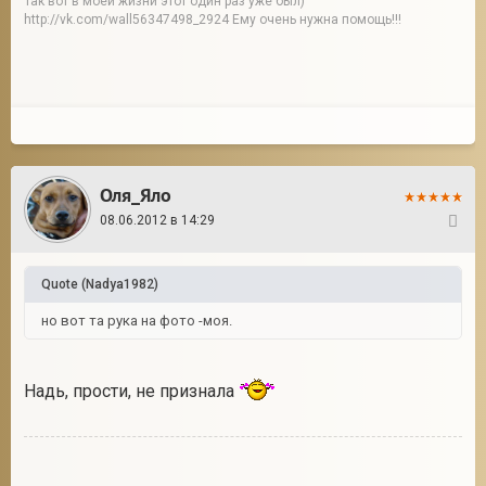
Так вот в моей жизни этот один раз уже был)
http://vk.com/wall56347498_2924 Ему очень нужна помощь!!!
2
Оля_Яло
08.06.2012 в 14:29
22
Quote
(
Nadya1982
)
но вот та рука на фото -моя.
Надь, прости, не признала