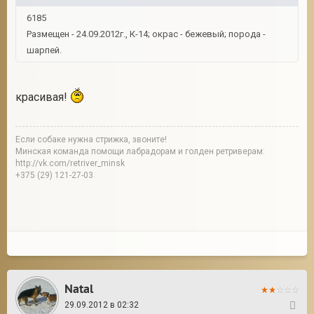
6185
Размещен - 24.09.2012г., К-14; окрас - бежевый; порода -
шарпей.
красивая!
Если собаке нужна стрижка, звоните!
Минская команда помощи лабрадорам и голден ретриверам:
http://vk.com/retriver_minsk
+375 (29) 121-27-03
Natal
29.09.2012 в 02:32
38