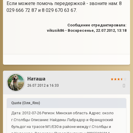
Если можете помочь передержкой - звоните нам: 8
029 666 72 87 и 8 029 670 63 67.
Сообщение отредактировала:
vikusik86
-
Воскресенье, 22.07.2012, 13:18
Наташа
26.07.2012 в 16:33
33
Quote
(
Оля_Яло
)
Дата: 2012-07-26 Регион: Минская область Адрес: около
г.Столбцы Описание: Найдены Лабрадор и Французский
бульдог на трассе М1/Е30 в районе между г.Столбцы и