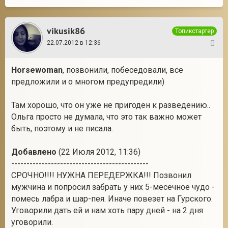
vikusik86
Топикстартер
22.07.2012 в 12:36
32
Horsewoman
, позвонили, побеседовали, все
предложили и о многом предупредили)
Там хорошо, что он уже не пригоден к разведению..
Ольга просто не думала, что это так важно может
быть, поэтому и не писала.
Добавлено
(22 Июля 2012, 11:36)
---------------------------------------------
СРОЧНО!!!! НУЖНА ПЕРЕДЕРЖКА!!! Позвонил
мужчина и попросил забрать у них 5-месечное чудо -
помесь лабра и шар-пея. Иначе повезет на Гурского.
Уговорили дать ей и нам хоть пару дней - на 2 дня
уговорили.