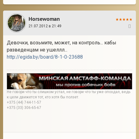
Horsewoman
21.07.2012 в 21:49
31
Девочки, возьмите, может, на контроль... кабы
разведенцам не ушеллл...
http://egida.by/board/8-1-0-23688
Не говори что ты слишком устал, не говори что ты уже опоздал, ведь
к цели движется тот, кто хотя бы ползет.
+375 (44) 744-11-57
+375 (33) 306-65-67