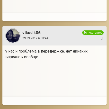
vikusik86
Топикстартер
29.09.2012 в 08:44
39
у нас и проблема в передержке, нет никаких
варианов вообще