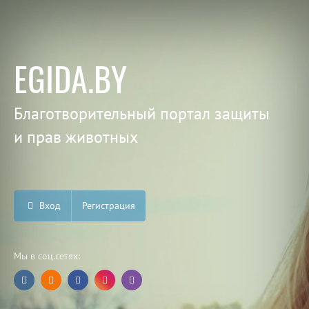
EGIDA.BY
Благотворительный портал защиты
и прав животных
Вход
Регистрация
Мы в соц.сетях: