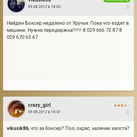
09.08.2012 в 18:00
34
Найден Боксер недалеко от Уручья. Пока что ездит в
машине. Нужна передержка!!!!!! 8 029 666 72 87 8
029 670 63 67
crazy_girl
09.08.2012 в 18:47
35
vikusik86
, что за боксер? Пол, окрас, наличие хвоста?