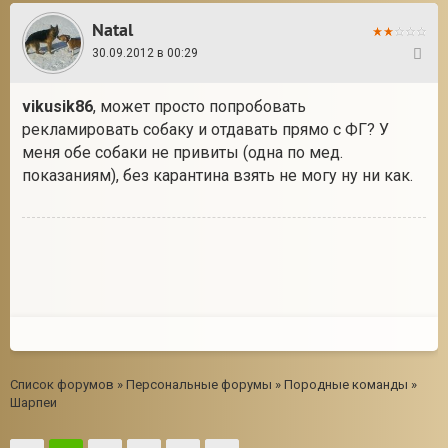
Natal
30.09.2012 в 00:29
40
vikusik86
, может просто попробовать
рекламировать собаку и отдавать прямо с ФГ? У
меня обе собаки не привиты (одна по мед.
показаниям), без карантина взять не могу ну ни как.
Список форумов
»
Персональные форумы
»
Породные команды
»
Шарпеи