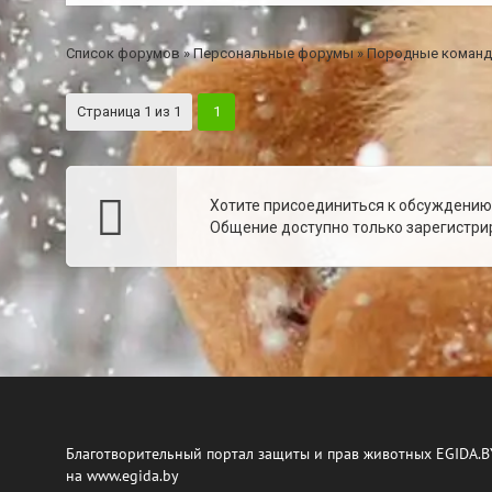
Список форумов
»
Персональные форумы
»
Породные коман
Страница
1
из
1
1
Хотите присоединиться к обсуждени
Общение доступно только зарегистрир
Благотворительный портал защиты и прав животных EGIDA.B
на www.egida.by