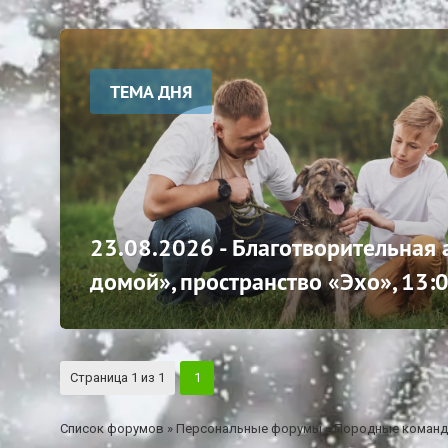
ТЕМА ДНЯ
23.08.2026 - Благотворительная
домой», пространство «Эхо», 13:
Страница
1
из
1
1
Список форумов
»
Персональные форумы
»
Породные коман