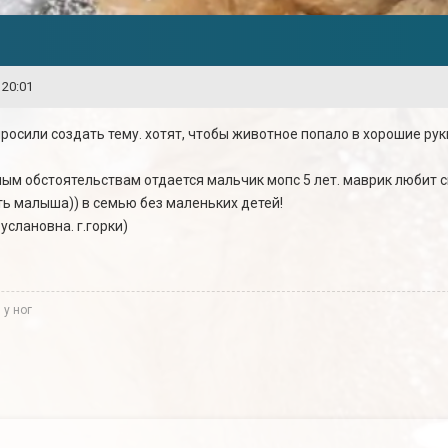
 20:01
росили создать тему. хотят, чтобы животное попало в хорошие рук
м обстоятельствам отдается мальчик мопс 5 лет. маврик любит сп
ть малыша)) в семью без маленьких детей!
слановна. г.горки)
 у ног