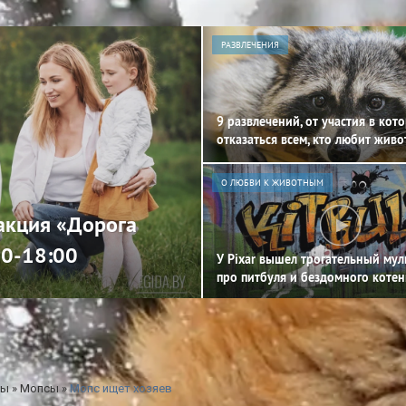
РАЗВЛЕЧЕНИЯ
9 развлечений, от участия в кот
отказаться всем, кто любит жив
О ЛЮБВИ К ЖИВОТНЫМ
 акция «Дорога
00-18:00
У Pixar вышел трогательный му
про питбуля и бездомного котен
ды
»
Мопсы
»
Мопс ищет хозяев