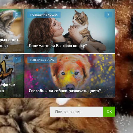
2
ПОВЕДЕНИЕ КОШЕК
2
орых стоит
отных
Понимаете ли Вы свою кошку?
1
ГЕНЕТИКА СОБАК
льтфильм
ка
Способны ли собаки различать цвета?