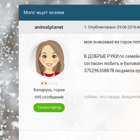
Мопс ищет хозяев
animalplanet
1
.
Опубликовано
29.06.2016 в
мои знакомые из горок поп
В ДОБРЫЕ РУКИ по семейны
согласен любить и балова
375296358878 людмила еру
Беларусь, горки
695 сообщений
собака - это сердце, бьющееся
Топикстартер