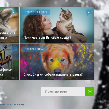
2
ПОВЕДЕНИЕ КОШЕК
2
орых стоит
отных
Понимаете ли Вы свою кошку?
1
ГЕНЕТИКА СОБАК
льтфильм
ка
Способны ли собаки различать цвета?
снежный красавец