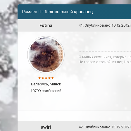
Рамзес II - белоснежный красавец
Fotina
41
.
Опубликовано
10.12.2012 
О милых спутниках, которые н
Не говори с тоской: их нет, Но
Беларусь, Минск
10799 сообщений
awiri
42
.
Опубликовано
13.12.2012 