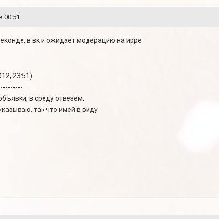
в 00:51
а секонде, в вк и ожидает модерацию на ирре
12, 23:51)
----------
бъявки, в среду отвезем.
 указываю, так что имей в виду