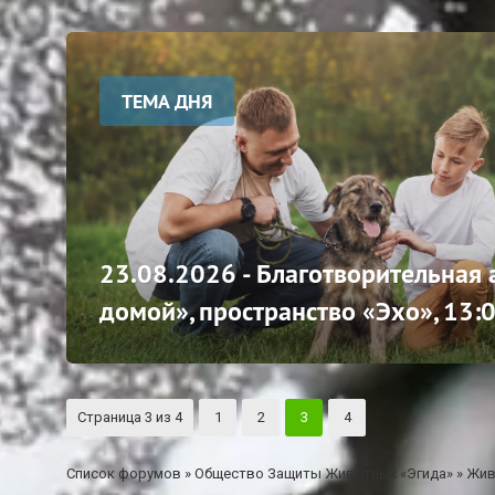
ТЕМА ДНЯ
23.08.2026 - Благотворительная
домой», пространство «Эхо», 13:
Страница
3
из
4
1
2
3
4
Список форумов
»
Общество Защиты Животных «Эгида»
»
Жив