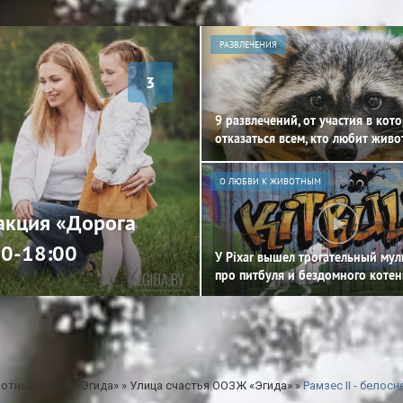
РАЗВЛЕЧЕНИЯ
3
9 развлечений, от участия в кот
отказаться всем, кто любит жив
О ЛЮБВИ К ЖИВОТНЫМ
 акция «Дорога
00-18:00
У Pixar вышел трогательный му
про питбуля и бездомного котен
отные ООЗЖ «Эгида»
»
Улица счастья ООЗЖ «Эгида»
»
Рамзес II - бело