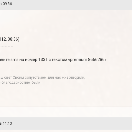
в 09:36
12, 08:36)
----------
вьте sms на номер 1331 с текстом «premium 8666286»
аш свет Своим сопутствием для нас животворили,
 с благодарностию: были
в 11:10