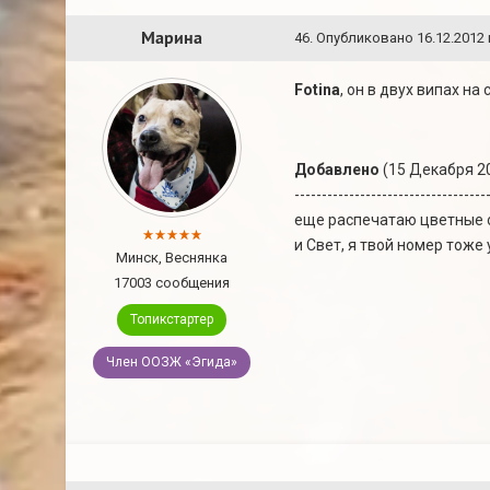
Марина
46
.
Опубликовано
16.12.2012 
Fotina
, он в двух випах н
Добавлено
(15 Декабря 20
-----------------------------------
еще распечатаю цветные о
и Свет, я твой номер тоже
Минск, Веснянка
17003 сообщения
Топикстартер
Член ООЗЖ «Эгида»