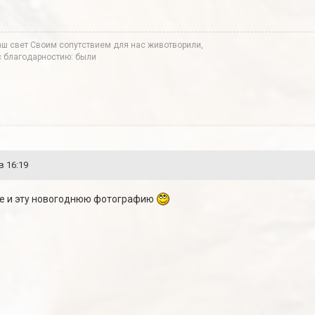
аш свет Своим сопутствием для нас животворили,
 с благодарностию: были
в 16:19
е и эту новогоднюю фотографию