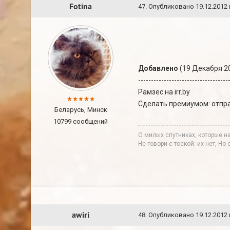
Fotina
47
.
Опубликовано
19.12.2012 
Добавлено
(19 Декабря 20
-----------------------------------
Рамзес на irr.by
Сделать премиумом: отпра
Беларусь, Минск
10799 сообщений
О милых спутниках, которые н
Не говори с тоской: их нет, Но
awiri
48
.
Опубликовано
19.12.2012 