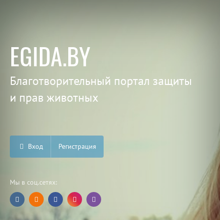
EGIDA.BY
Благотворительный портал защиты
и прав животных
Вход
Регистрация
Мы в соц.сетях: