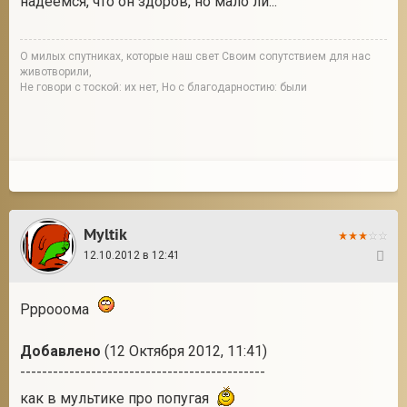
надеемся, что он здоров, но мало ли...
О милых спутниках, которые наш свет Своим сопутствием для нас
животворили,
Не говори с тоской: их нет, Но с благодарностию: были
Myltik
12.10.2012 в 12:41
8
Рррооома
Добавлено
(12 Октября 2012, 11:41)
---------------------------------------------
как в мультике про попугая