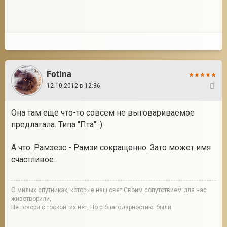
Fotina
12.10.2012 в 12:36
5
Она там еще что-то совсем не выговариваемое
предлагала. Типа "Пта" :)
А что. Рамзезс - Рамзи сокращенно. Зато может имя
счастливое.
О милых спутниках, которые наш свет Своим сопутствием для нас
животворили,
Не говори с тоской: их нет, Но с благодарностию: были