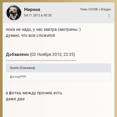
Марина
Член ООЗЖ «Эгида»
04.11.2012 в 00:35
18
пока не надо, у нас завтра смотрины :)
думаю, что все сложится
Добавлено
(03 Ноября 2012, 23:35)
---------------------------------------------
Quote
(
Олькина
)
фотку!!!!!!!!
а фотка, между прочим, есть
даже две