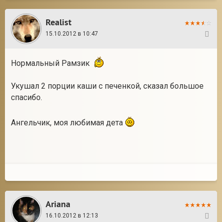
Realist
15.10.2012 в 10:47
13
Нормальный Рамзик
Укушал 2 порции каши с печенкой, сказал большое
спасибо.
Ангельчик, моя любимая дета
Ariana
16.10.2012 в 12:13
14