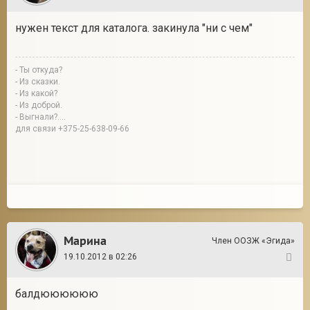
нужен текст для каталога. закинула "ни с чем"
- Ты откуда?
- Из сказки.
- Из какой?
- Из доброй.
- Выгнали?....
для связи +375-25-638-09-66
Марина
Член ООЗЖ «Эгида»
19.10.2012 в 02:26
15
балдюююююю