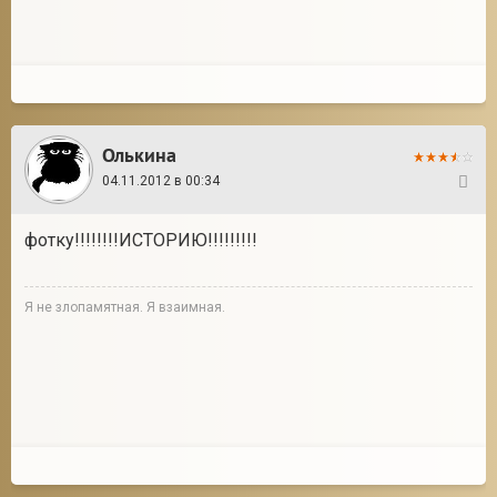
Олькина
04.11.2012 в 00:34
17
фотку!!!!!!!!ИСТОРИЮ!!!!!!!!!
Я не злопамятная. Я взаимная.