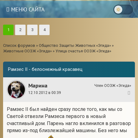
МЕНЮ САЙТА
1
2
3
4
Список форумов
»
Общество Защиты Животных «Эгида»
»
Животные ООЗЖ «Эгида»
»
Улица счастья ООЗЖ «Эгида»
Рамзес II - белоснежный красавец
Марина
Член ООЗЖ «Эгида»
12.10.2012 в 00:39
1
Рамзес II был найден сразу после того, как мы со
3
Светой отвезли Рамзеса первого в новый
счастливый дом. Парень нагло вклинился в разговор
прямо из-под близлежайшей машины. Без него мы