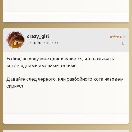
crazy_girl
12.10.2012 в 12:38
6
Fotina
, по ходу мне одной кажется, что называть
котов одними именами, галимо.
Давайте след черного, или разбойного кота назовем
сириус)