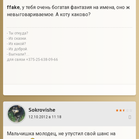
ffake
, у тебя очень богатая фантазия на имена, оно ж
невыговариваемое. А коту каково?
- Ты откуда?
- Из сказки.
- Из какой?
- Из доброй.
- Выгнали?....
для связи +375-25-638-09-66
Sokrovishe
12.10.2012 в 11:18
3
Мальчишка молодец, не упустил свой шанс на