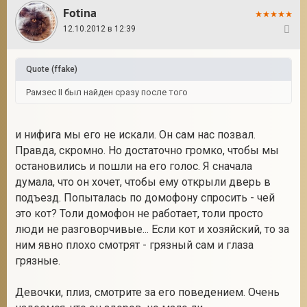
Fotina
12.10.2012 в 12:39
7
Quote
(
ffake
)
Рамзес II был найден сразу после того
и нифига мы его не искали. Он сам нас позвал.
Правда, скромно. Но достаточно громко, чтобы мы
остановились и пошли на его голос. Я сначала
думала, что он хочет, чтобы ему открыли дверь в
подъезд. Попыталась по домофону спросить - чей
это кот? Толи домофон не работает, толи просто
люди не разговорчивые... Если кот и хозяйский, то за
ним явно плохо смотрят - грязный сам и глаза
грязные.
Девочки, плиз, смотрите за его поведением. Очень