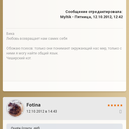
Сообщение отредактировала:
Myltik
-
Пятница, 12.10.2012, 12:42
Вика
Любовь возвращает нам самих себя
Обожаю психов: только они понимают окружающий нас мир, только с
ними я могу найти общий язык.
Чеширский кот.
Fotina
12.10.2012 в 14:43
9
Quote
(
crazy_girl
)