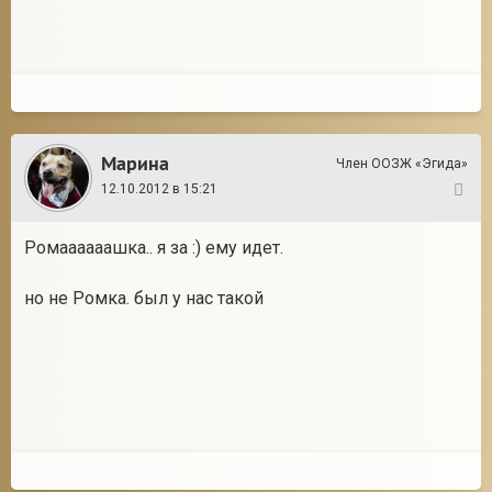
Марина
Член ООЗЖ «Эгида»
12.10.2012 в 15:21
11
Ромаааааашка.. я за :) ему идет.
но не Ромка. был у нас такой