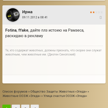
Ирма
09.11.2012 в 08:41
20
Fotina
,
ffake
, дайте плз истоию на Рамзеса,
раскидаю в рекламу
Те, кто содержат животных, должны признать, что скорее они служат
животным, чем животные им. (Диоген Синопский)
Список форумов
»
Общество Защиты Животных «Эгида»
»
Животные ООЗЖ «Эгида»
»
Улица счастья ООЗЖ «Эгида»