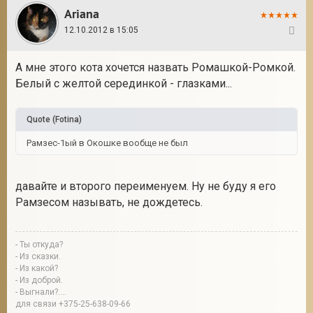
Ariana
12.10.2012 в 15:05
10
А мне этого кота хочется назвать Ромашкой-Ромкой.
Белый с желтой серединкой - глазками...
Quote
(
Fotina
)
Рамзес-1ый в Окошке вообще не был
давайте и второго переименуем. Ну не буду я его
Рамзесом называть, не дождетесь.
- Ты откуда?
- Из сказки.
- Из какой?
- Из доброй.
- Выгнали?....
для связи +375-25-638-09-66