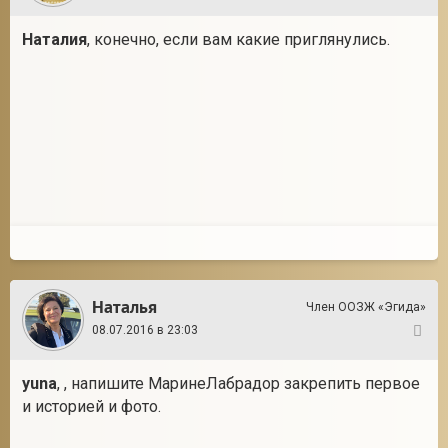
Наталия
, конечно, если вам какие приглянулись.
Наталья
Член ООЗЖ «Эгида»
08.07.2016 в 23:03
17
yuna
, , напишите МаринеЛабрадор закрепить первое
и историей и фото.