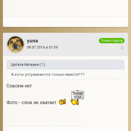
yuna
Топикстартер
08.07.2016 в 01:59
14
Цитата
Наталья
(
)
А коты устраиваются только вместе???
Совсем нет.
Фото - слов не хватает.