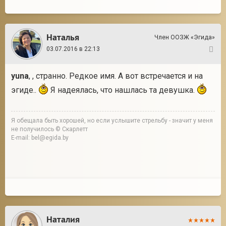
Наталья
Член ООЗЖ «Эгида»
03.07.2016 в 22:13
8
yuna
, , странно. Редкое имя. А вот встречается и на
эгиде..
Я надеялась, что нашлась та девушка.
Я обещала быть хорошей, но если услышите стрельбу - значит у меня
не получилось © Скарлетт
E-mail: bel@egida.by
Наталия