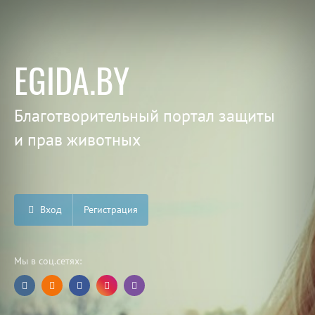
EGIDA.BY
Благотворительный портал защиты
и прав животных
Вход
Регистрация
Мы в соц.сетях: