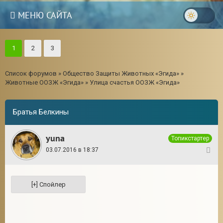
МЕНЮ САЙТА
1
2
3
Список форумов
»
Общество Защиты Животных «Эгида»
»
Животные ООЗЖ «Эгида»
»
Улица счастья ООЗЖ «Эгида»
Братья Белкины
yuna
Топикстартер
03.07.2016 в 18:37
1