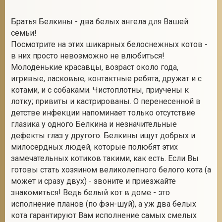
Братья Белкины - два белых ангела для Вашей
семьи!
2
Посмотрите на этих шикарных белоснежных котов -
в них просто невозможно не влюбиться!
Молоденькие красавцы, возраст около года,
игривые, ласковые, контактные ребята, дружат и с
котами, и с собаками. Чистоплотны, приучены к
лотку; привиты и кастрированы. О перенесенной в
детстве инфекции напоминает только отсутствие
глазика у одного Белкина и незначительные
дефекты глаз у другого. Белкины ищут добрых и
милосердных людей, которые полюбят этих
замечательных котиков такими, как есть. Если Вы
готовы стать хозяином великолепного белого кота (а
может и сразу двух) - звоните и приезжайте
знакомиться! Ведь белый кот в доме - это
исполнение планов (по фэн-шуй), а уж два белых
кота гарантируют Вам исполнение самых смелых