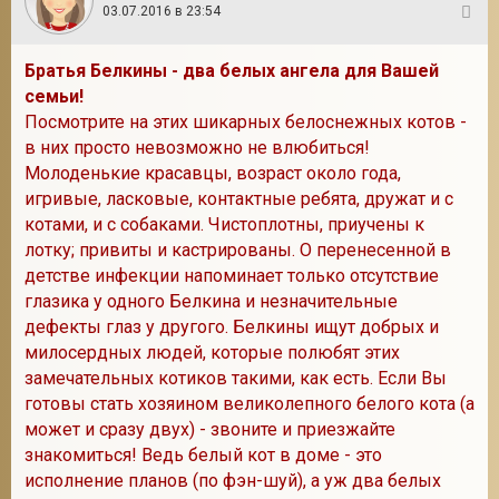
03.07.2016 в 23:54
9
Братья Белкины - два белых ангела для Вашей
семьи!
Посмотрите на этих шикарных белоснежных котов -
в них просто невозможно не влюбиться!
Молоденькие красавцы, возраст около года,
игривые, ласковые, контактные ребята, дружат и с
котами, и с собаками. Чистоплотны, приучены к
лотку; привиты и кастрированы. О перенесенной в
детстве инфекции напоминает только отсутствие
глазика у одного Белкина и незначительные
дефекты глаз у другого. Белкины ищут добрых и
милосердных людей, которые полюбят этих
замечательных котиков такими, как есть. Если Вы
готовы стать хозяином великолепного белого кота (а
может и сразу двух) - звоните и приезжайте
знакомиться! Ведь белый кот в доме - это
исполнение планов (по фэн-шуй), а уж два белых