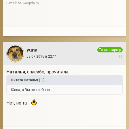
E-mail: bel@egida.by
yuna
Топикстартер
03.07.2016 в 22:11
7
Наталья
, спасибо, прочитала.
Цитата
Наталья
(
)
Юнна, а Вы не та Юнна,
Нет, не та.