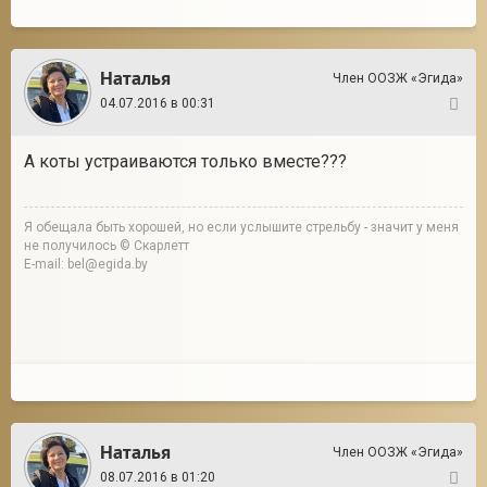
Наталья
Член ООЗЖ «Эгида»
04.07.2016 в 00:31
10
А коты устраиваются только вместе???
Я обещала быть хорошей, но если услышите стрельбу - значит у меня
не получилось © Скарлетт
E-mail: bel@egida.by
Наталья
Член ООЗЖ «Эгида»
08.07.2016 в 01:20
11