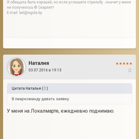
Я обещала быть хорошей, но если услышите стрельбу - значит у меня
не получилось © Скарлетт
E-mail: bel@egida.by
Наталия
03.07.2016 в 19:13
3
Цитата
Наталья
(
)
В пиаркоманду давать заявку.
У меня на Локалмарте, ежедневно поднимаю.