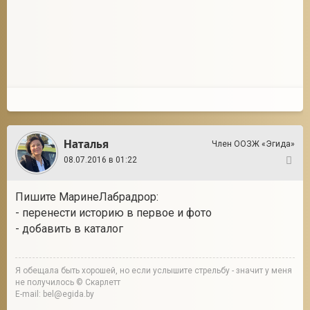
Наталья
Член ООЗЖ «Эгида»
08.07.2016 в 01:22
13
Пишите МаринеЛабрадрор:
- перенести историю в первое и фото
- добавить в каталог
Я обещала быть хорошей, но если услышите стрельбу - значит у меня
не получилось © Скарлетт
E-mail: bel@egida.by