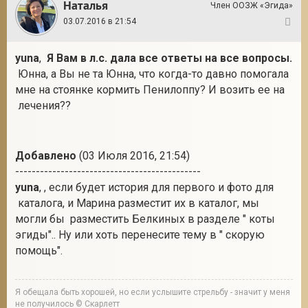
Наталья
Член ООЗЖ «Эгида»
03.07.2016 в 21:54
6
yuna
,
Я Вам в л.с. дала все ответы на все вопросы.
Юнна, а Вы не та Юнна, что когда-то давно помогала
мне на стоянке кормить Пенилоппу? И возить ее на
лечения??
Добавлено
(03 Июля 2016, 21:54)
---------------------------------------------
yuna
, , если будет история для первого и фото для
каталога, и Марина разместит их в каталог, мы
могли бы разместить Белкиных в разделе " коты
эгиды".. Ну или хоть перенесите тему в " скорую
помощь".
Я обещала быть хорошей, но если услышите стрельбу - значит у меня
не получилось © Скарлетт