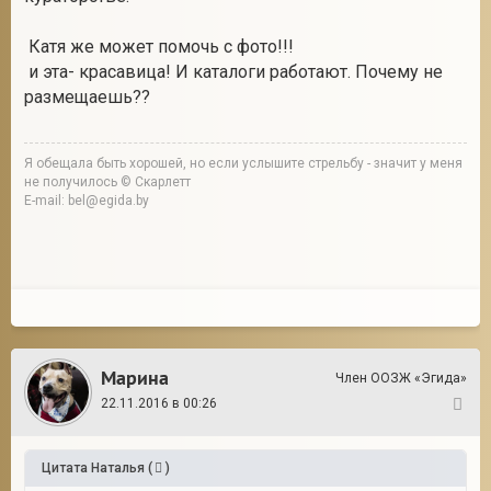
Катя же может помочь с фото!!!
и эта- красавица! И каталоги работают. Почему не
размещаешь??
Я обещала быть хорошей, но если услышите стрельбу - значит у меня
не получилось © Скарлетт
E-mail: bel@egida.by
Марина
Член ООЗЖ «Эгида»
22.11.2016 в 00:26
11
Цитата
Наталья
(
)