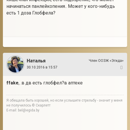
начинаться панлейкопения.. Может у кого-нибудь
есть 1 доза Глобфела?
Наталья
Член ООЗЖ «Эгида»
30.10.2016 в 15:57
7
ffake
, .в дв есть глобфел?в аптеке
Я обещала быть хорошей, но если услышите стрельбу - значит у меня
не получилось © Скарлетт
E-mail: bel@egida.by