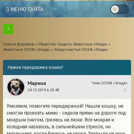
МЕНЮ САЙТА
1
Список форумов
»
Общество Защиты Животных «Эгида»
»
Животные ООЗЖ «Эгида»
»
Улица счастья ООЗЖ «Эгида»
Нужна передержка кошке!
Марина
Член ООЗЖ «Эгида»
24.10.2016 в 20:48
1
Умоляем, помогите передержкой! Нашли кошку, не
3
смогли проехать мимо - сидела прямо на дороге под
мокрым снегом, грелась на люке. Вся мокрая и
холодная насквозь, в сильнейшем стрессе, но
мурлыкает, когда берешь на ручки. Закрыли на ночь