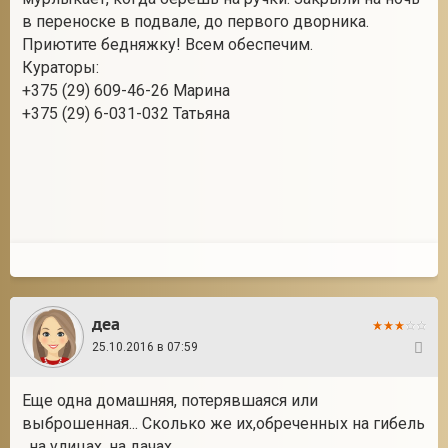
в переноске в подвале, до первого дворника.
Приютите бедняжку! Всем обеспечим.
Кураторы:
2
+375 (29) 609-46-26 Марина
+375 (29) 6-031-032 Татьяна
деа
25.10.2016 в 07:59
2
Еще одна домашняя, потерявшаяся или
выброшенная... Сколько же их,обреченных на гибель
, на улицах, на дачах...