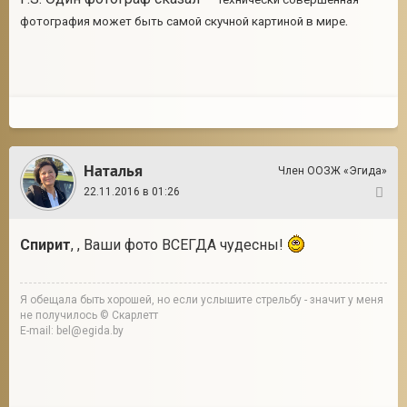
.
фотография может быть самой скучной картиной в мире
Наталья
Член ООЗЖ «Эгида»
22.11.2016 в 01:26
17
Спирит
, , Ваши фото ВСЕГДА чудесны!
Я обещала быть хорошей, но если услышите стрельбу - значит у меня
не получилось © Скарлетт
E-mail: bel@egida.by