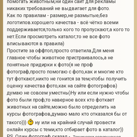
помогать животным,ни один сайт для рекламы
никаких требований не выдвигает для фото.
Как по правилам - размер,не размытые,без
логотипов.хорошего качества - всё чётко всеми
поддерживается,только кого то пропускают,а кого то
нет.Если просмотреть каталог,то не все фото
вписываются в правила)
Простите за оффтоп,просто ответила.Для меня
главное чтобы животное пристраивалось,а не
понятные придирки к фото(я не проф
фотограф,просто помогаю с фото,как и многие кто
тут фоткают,никто не гонится за тем,чтобы получить
оценку качества фото,как на сайте фотографов)
думаю не совсем уместны)Ну или если нужно чтобы
фото были проф,то наверное всех кто фоткает
животных на сайте,можно было определить на
курсы фотографов,думаю мало кто отказался бы от
такого)))
ну или на крайний случай провести
онлайн курсы с теми,кто отбирает фото в каталог))
P.S. Один фотограф сказал -
Технически совершенная