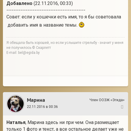
Добавлено
(22.11.2016, 00:33)
---------------------------------------------
Совет: если у кошечки есть имя, то я бы советовала
добавить имя в название темы.
Я обещала быть хорошей, но если услышите стрельбу - значит у меня
не получилось © Скарлетт
E-mail: bel@egida.by
Марина
Член ООЗЖ «Эгида»
22.11.2016 в 00:36
13
Наталья
, Марина здесь ни при чем. Она размещает
только 1 фото и текст, а все остальное делает уже не