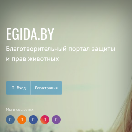
EGIDA.BY
Благотворительный портал защиты
и прав животных
Вход
Регистрация
Мы в соц.сетях: