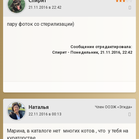
Спирит
21.11.2016 в 22:42
9
пару фоток со стерилизации)
Сообщение отредактировала:
Спирит
-
Понедельник, 21.11.2016, 22:42
Наталья
Член ООЗЖ «Эгида»
22.11.2016 в 00:13
10
Марина, в каталоге нет многих котов , что у тебя на
кураторстве.