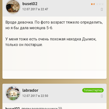
busel02
12.07.2017 в 22:47
5
Вроде девочка. По фото возраст тяжело определить,
но я бы дала месяцев 5-6.
У меня тоже есть очень похожая находка Дымок,
только он постарше.
labrador
Топикстартер
12.07.2017 в 22:50
6
busel02
, прям родственники ))).