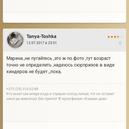
Tanya-Toshka
12.07.2017 в 23:01
10
Марина ,не пугайтесь ,это ж по фото ,тут возраст
точно не определить ,надеюсь сюрпризов в виде
киндеров не будет ,,пока,
+375 (29) 316-52-88
Кто знает как мокра вода и страшен холод лютый, тот не оставит
никогда животных без приюта! © мультфильм «Кошкин дом»