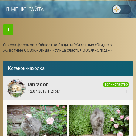
МЕНЮ САЙТА
1
Список форумов
»
Общество Защиты Животных «Эгида»
»
Животные ООЗЖ «Эгида»
»
Улица счастья ООЗЖ «Эгида»
»
Котенок-находка
labrador
Топикстартер
12.07.2017 в 21:47
1
3