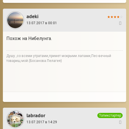
adeki
13.07.2017 в 00:01
11
Похож на Нибелунга.
Душу ,со всеми утратами,примет мокрыми лапами,Пес-вечный
товарищ мой.(Босанова.Пелагея)
labrador
Топикстартер
13.07.2017 в 14:29
12