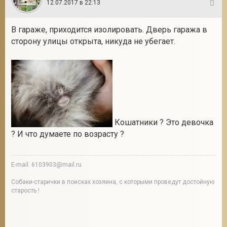
12.07.2017 в 22:13
3
В гараже, приходится изолировать. Дверь гаража в
сторону улицы открыта, никуда не убегает.
Кошатники ? Это девочка
? И что думаете по возрасту ?
E-mail: 6103903@mail.ru
Собаки-старички в поисках хозяина, с которыми проведут достойную
старость !