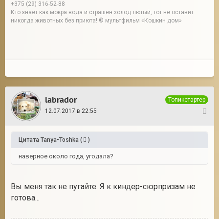
+375 (29) 316-52-88
Кто знает как мокра вода и страшен холод лютый, тот не оставит
никогда животных без приюта! © мультфильм «Кошкин дом»
labrador
Топикстартер
12.07.2017 в 22:55
8
Цитата
Tanya-Toshka
(
)
наверное около года, угодала?
Вы меня так не пугайте. Я к киндер-сюрпризам не
готова...