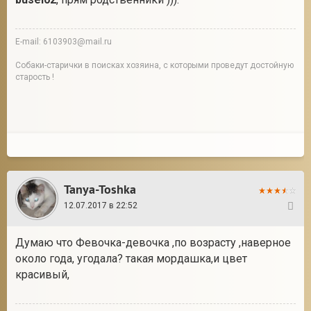
E-mail: 6103903@mail.ru
Собаки-старички в поисках хозяина, с которыми проведут достойную
старость !
Tanya-Toshka
12.07.2017 в 22:52
7
Думаю что Февочка-девочка ,по возрасту ,наверное
около года, угодала? такая мордашка,и цвет
красивый,