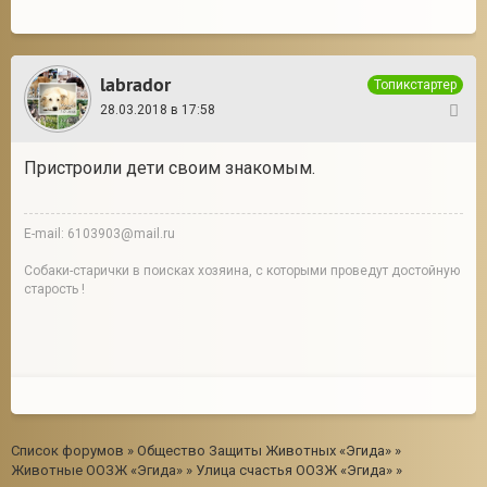
labrador
Топикстартер
28.03.2018 в 17:58
16
Пристроили дети своим знакомым.
E-mail: 6103903@mail.ru
Собаки-старички в поисках хозяина, с которыми проведут достойную
старость !
Список форумов
»
Общество Защиты Животных «Эгида»
»
Животные ООЗЖ «Эгида»
»
Улица счастья ООЗЖ «Эгида»
»