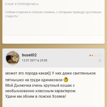
E-mail: 6103903@mail.ru
Собаки-старички в поисках хозяина, с которыми проведут достойную
старость !
busel02
12.07.2017 в 23:00
9
может это порода какая)) У них даже светленькое
пятнышко на груди одинаковое
Мой Дымочка очень крупный кошак с
необыкновенно классным характером.
Удачи им обоим в поиске Хозяев!