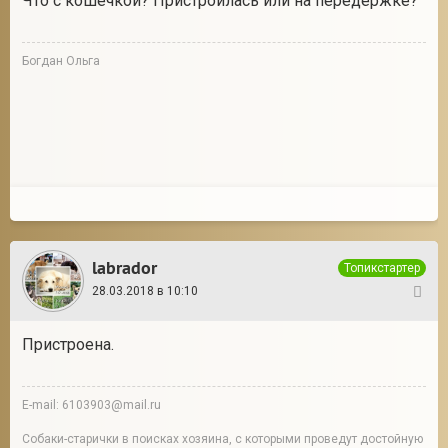
Что с кошечкой? Пристроилась или на передержке?
Богдан Ольга
labrador
Топикстартер
28.03.2018 в 10:10
14
Пристроена.
E-mail: 6103903@mail.ru
Собаки-старички в поисках хозяина, с которыми проведут достойную