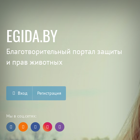
EGIDA.BY
Благотворительный портал защиты
и прав животных
Вход
Регистрация
Мы в соц.сетях: