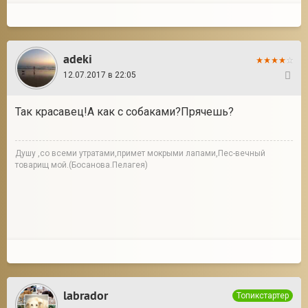
adeki
12.07.2017 в 22:05
2
Так красавец!А как с собаками?Прячешь?
Душу ,со всеми утратами,примет мокрыми лапами,Пес-вечный
товарищ мой.(Босанова.Пелагея)
labrador
Топикстартер