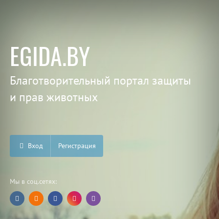
EGIDA.BY
Благотворительный портал защиты
и прав животных
Вход
Регистрация
Мы в соц.сетях: