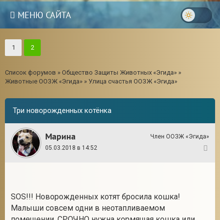
МЕНЮ САЙТА
1
2
Список форумов
»
Общество Защиты Животных «Эгида»
»
Животные ООЗЖ «Эгида»
»
Улица счастья ООЗЖ «Эгида»
Три новорожденных котёнка
Марина
Член ООЗЖ «Эгида»
05.03.2018 в 14:52
1
3
SOS!!! Новорожденных котят бросила кошка!
Малыши совсем одни в неотапливаемом
помещении. СРОЧНО нужна кормящая кошка или