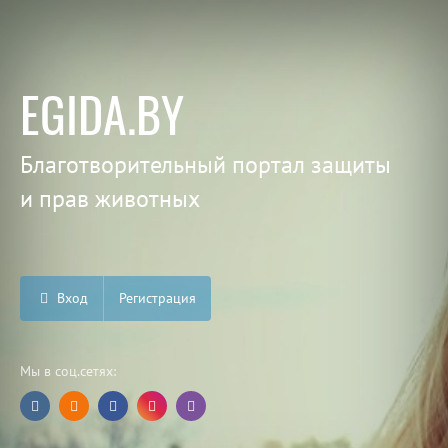
EGIDA.BY
Благотворительный портал защиты
и прав животных
Вход
Регистрация
Мы в соц.сетях: