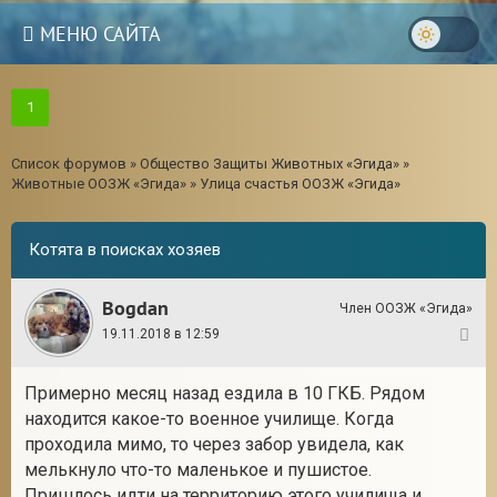
МЕНЮ САЙТА
1
Список форумов
»
Общество Защиты Животных «Эгида»
»
Животные ООЗЖ «Эгида»
»
Улица счастья ООЗЖ «Эгида»
Котята в поисках хозяев
Bogdan
Член ООЗЖ «Эгида»
19.11.2018 в 12:59
1
Примерно месяц назад ездила в 10 ГКБ. Рядом
3
находится какое-то военное училище. Когда
проходила мимо, то через забор увидела, как
мелькнуло что-то маленькое и пушистое.
Пришлось идти на территорию этого училища и