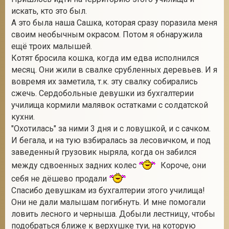
искать, кто это был.
А это была наша Сашка, которая сразу поразила меня
своим необычным окрасом. Потом я обнаружила
2
ещё троих малышей.
Котят бросила кошка, когда им едва исполнился
месяц. Они жили в свалке срубленных деревьев. И я
вовремя их заметила, т.к. эту свалку собирались
сжечь. Сердобольные девушки из бухгалтерии
училища кормили малявок остатками с солдатской
кухни.
"Охотилась" за ними 3 дня и с ловушкой, и с сачком.
И бегала, и на тую взбиралась за лесовичком, и под
заведенный грузовик ныряла, когда он забился
между сдвоенных задних колес
Короче, они
себя не дёшево продали
Спасибо девушкам из бухгалтерии этого училища!
Они не дали малышам погибнуть. И мне помогали
ловить лесного и черныша. Добыли лестницу, чтобы
подобраться ближе к верхушке туи, на которую