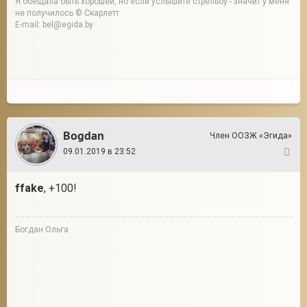
Я обещала быть хорошей, но если услышите стрельбу - значит у меня
не получилось © Скарлетт
E-mail: bel@egida.by
Bogdan
Член ООЗЖ «Эгида»
09.01.2019 в 23:52
3
ffake
, +100!
Богдан Ольга