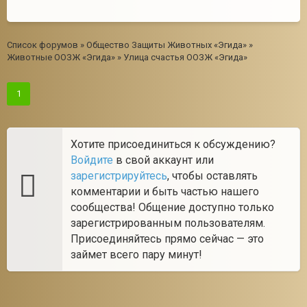
Список форумов
»
Общество Защиты Животных «Эгида»
»
Животные ООЗЖ «Эгида»
»
Улица счастья ООЗЖ «Эгида»
1
Хотите присоединиться к обсуждению?
Войдите
в свой аккаунт или
зарегистрируйтесь
, чтобы оставлять
комментарии и быть частью нашего
сообщества! Общение доступно только
зарегистрированным пользователям.
Присоединяйтесь прямо сейчас — это
займет всего пару минут!