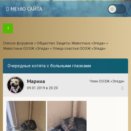
МЕНЮ САЙТА
1
Список форумов
»
Общество Защиты Животных «Эгида»
»
Животные ООЗЖ «Эгида»
»
Улица счастья ООЗЖ «Эгида»
Очередные котята с больными глазками
Марина
Член ООЗЖ «Эгида»
09.01.2019 в 20:20
1
3