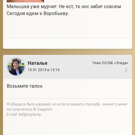
Малышка уже мурчит. Не ест, тк нос забит совсем.
Сегодня едем к Воробьеву.
Наталья
Член ООЗЖ «Эгида»
10.01.2019 в 13:16
5
Возьмите талон.
Я обещала быть хорошей, но если услышите стрельбу - значит у меня
не получилось © Скарлетт
E-mail: bel@egida.by