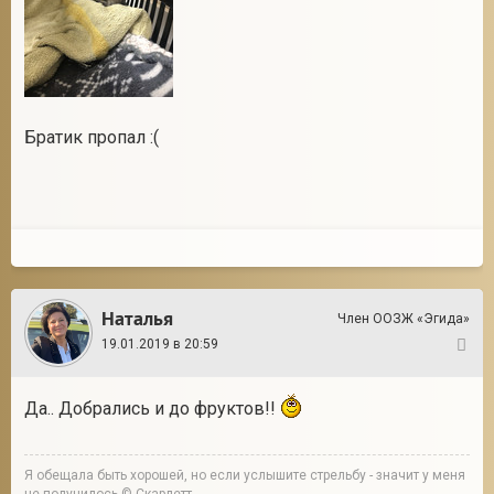
Братик пропал :(
Наталья
Член ООЗЖ «Эгида»
19.01.2019 в 20:59
7
Да.. Добрались и до фруктов!!
Я обещала быть хорошей, но если услышите стрельбу - значит у меня