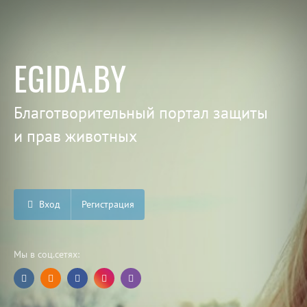
EGIDA.BY
Благотворительный портал защиты
и прав животных
Вход
Регистрация
Мы в соц.сетях: