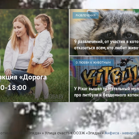
РАЗВЛЕЧЕНИЯ
9 развлечений, от участия в кот
отказаться всем, кто любит жив
О ЛЮБВИ К ЖИВОТНЫМ
 акция «Дорога
00-18:00
У Pixar вышел трогательный му
про питбуля и бездомного котен
отные ООЗЖ «Эгида»
»
Улица счастья ООЗЖ «Эгида»
»
Анфиса - невероя