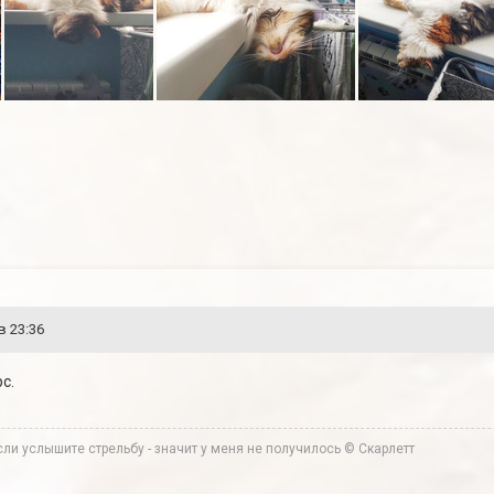
в 23:36
с.
ли услышите стрельбу - значит у меня не получилось © Скарлетт