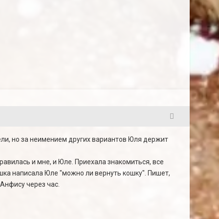
23
ели, но за неимением других вариантов Юля держит
равилась и мне, и Юле. Приехала знакомиться, все
шка написала Юле "можно ли вернуть кошку". Пишет,
 Анфису через час.