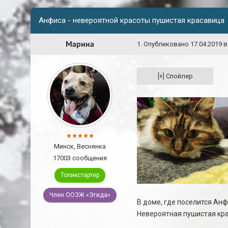
Анфиса - невероятной красоты пушистая красавица
Марина
1
.
Опубликовано
17.04.2019 в
Минск, Веснянка
17003 сообщения
Топикстартер
Член ООЗЖ «Эгида»
В доме, где поселится Анф
Невероятная пушистая кр