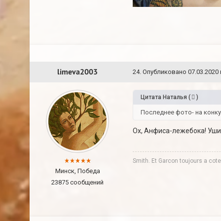
limeva2003
24
.
Опубликовано
07.03.2020 
Цитата
Наталья
(
)
Последнее фото- на конку
Ох, Анфиса-лежебока! Уши 
Smith. Et Garcon toujours a co
Минск, Победа
23875 сообщений