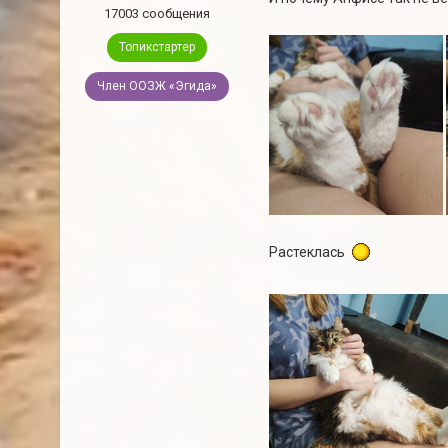
17003 сообщения
Топикстартер
Член ООЗЖ «Эгида»
Растеклась