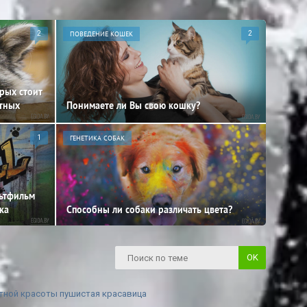
2
ПОВЕДЕНИЕ КОШЕК
2
орых стоит
отных
Понимаете ли Вы свою кошку?
1
ГЕНЕТИКА СОБАК
льтфильм
ка
Способны ли собаки различать цвета?
тной красоты пушистая красавица