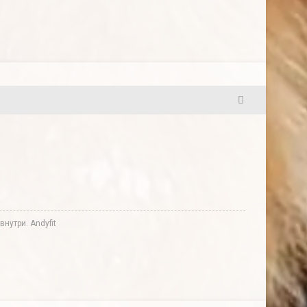
24
нутри. Andyfit