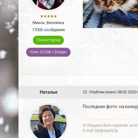
Минск, Веснянка
17003 сообщения
Топикстартер
Член ООЗЖ «Эгида»
Наталья
22
.
Опубликовано
08.02.2020 
Последнее фото- на конкур
Я обещала быть хорошей, но ес
E-mail: bel@egida.by