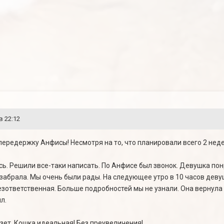
в 22:12
передержку Анфисы! Несмотря на то, что планировали всего 2 нед
ь. Решили все-таки написать. По Анфисе был звонок. Девушка пон
 забрала. Мы очень были рады. На следующее утро в 10 часов деву
безответственная. Больше подробностей мы не узнали. Она вернула
л.
зет. Кошка идеальная! Без преувеличения!