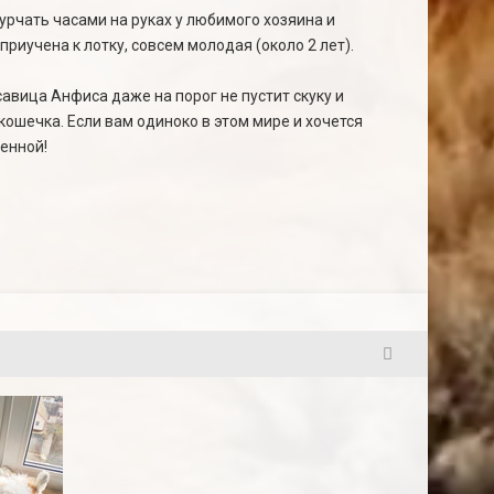
урчать часами на руках у любимого хозяина и
риучена к лотку, совсем молодая (около 2 лет).
савица Анфиса даже на порог не пустит скуку и
кошечка. Если вам одиноко в этом мире и хочется
ленной!
21