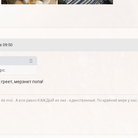
в 09:50
рс.
греет, мерзнет попа!
te de moi...А все равно КАЖДЫЙ из них - единственный. По крайней мере у нас в