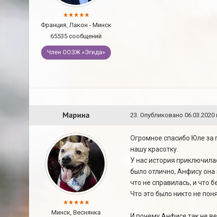
Франция, Лакон - Минск
65535 сообщений
Член ООЗЖ «Эгида»
Марина
23
.
Опубликовано
06.03.2020 
Огромное спасибо Юле за 
нашу красотку.
У нас история приключилас
было отлично, Анфису она
что не справилась, и что 
Что это было никто не поня
Минск, Веснянка
И почему Анфисе так не ве