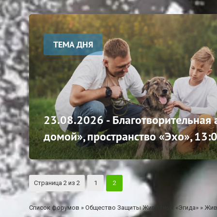
ТЕМА ДНЯ
23.08.2026 - Благотворительная
домой», пространство «Эхо», 13:
Страница
2
из
2
1
2
Список форумов
»
Общество Защиты Животных «Эгида»
»
Жив