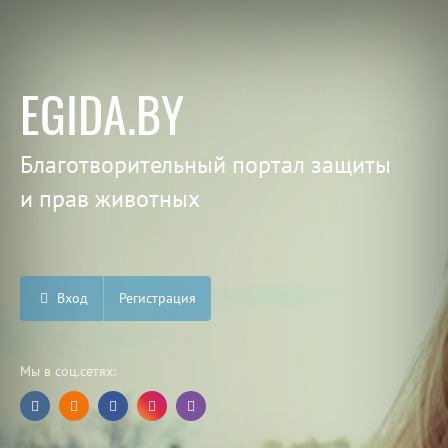
EGIDA.BY
Благотворительный портал защиты
и прав животных
Вход
Регистрация
Мы в соц.сетях: