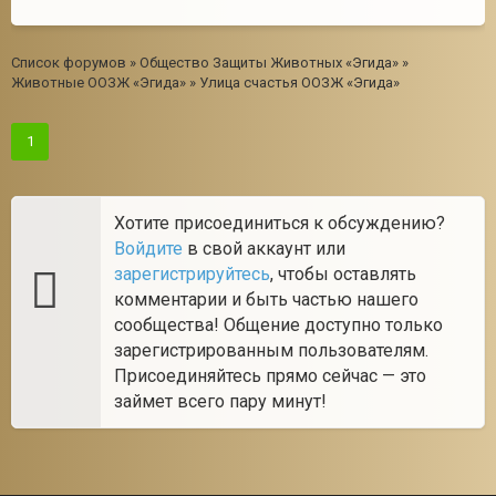
Список форумов
»
Общество Защиты Животных «Эгида»
»
Животные ООЗЖ «Эгида»
»
Улица счастья ООЗЖ «Эгида»
1
Хотите присоединиться к обсуждению?
Войдите
в свой аккаунт или
зарегистрируйтесь
, чтобы оставлять
комментарии и быть частью нашего
сообщества! Общение доступно только
зарегистрированным пользователям.
Присоединяйтесь прямо сейчас — это
займет всего пару минут!