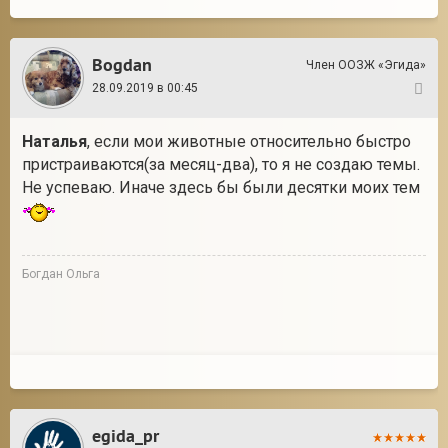
Bogdan
Член ООЗЖ «Эгида»
28.09.2019 в 00:45
3
Наталья
, если мои животные относительно быстро
пристраиваются(за месяц-два), то я не создаю темы.
Не успеваю. Иначе здесь бы были десятки моих тем
Богдан Ольга
egida_pr