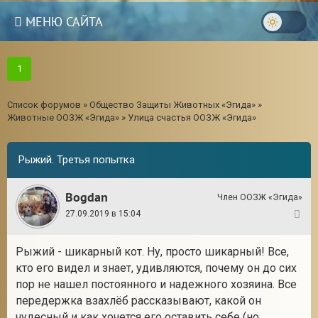
МЕНЮ САЙТА
1
Список форумов
»
Общество Защиты Животных «Эгида»
»
Животные ООЗЖ «Эгида»
»
Улица счастья ООЗЖ «Эгида»
Рыжий. Третья попытка
Bogdan
Член ООЗЖ «Эгида»
27.09.2019 в 15:04
1
Рыжий - шикарный кот. Ну, просто шикарный! Все,
3
кто его видел и знает, удивляются, почему он до сих
пор не нашел постоянного и надежного хозяина. Все
передержка взахлёб рассказывают, какой он
чудесный и как хочется его оставить себе (но