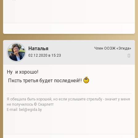
Наталья
Член ООЗЖ «Эгида»
02.12.2020 в 15:23
7
Ну и хорошо!
Пксть третья будет последней!!
Я обещала быть хорошей, но если услышите стрельбу - значит у меня
не получилось © Скарлетт
E-mail: bel@egida.by