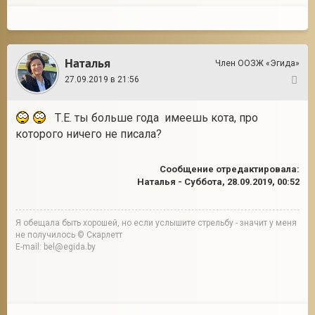
Наталья
Член ООЗЖ «Эгида»
27.09.2019 в 21:56
2
Т.Е. ты больше года имеешь кота, про
которого ничего не писала?
Сообщение отредактировала:
Наталья
-
Суббота, 28.09.2019, 00:52
Я обещала быть хорошей, но если услышите стрельбу - значит у меня
не получилось © Скарлетт
E-mail: bel@egida.by