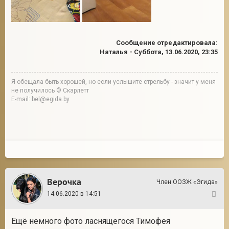
Сообщение отредактировала:
Наталья
-
Суббота, 13.06.2020, 23:35
Я обещала быть хорошей, но если услышите стрельбу - значит у меня
не получилось © Скарлетт
E-mail: bel@egida.by
Верочка
Член ООЗЖ «Эгида»
14.06.2020 в 14:51
2
Ещё немного фото ласнящегося Тимофея