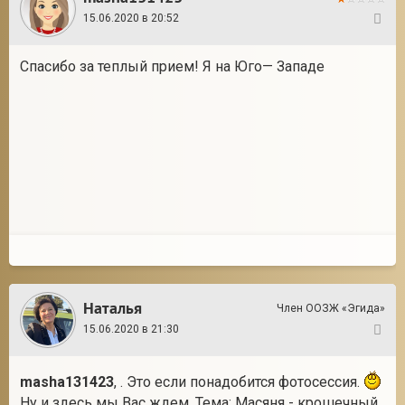
15.06.2020 в 20:52
10
Спасибо за теплый прием! Я на Юго— Западе
Наталья
Член ООЗЖ «Эгида»
15.06.2020 в 21:30
11
masha131423
, . Это если понадобится фотосессия.
Ну и здесь мы Вас ждем. Тема: Масяня - крошечный