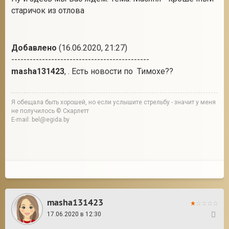
старичок из отлова
Добавлено
(16.06.2020, 21:27)
---------------------------------------------
masha131423
, . Есть новости по Тимохе??
Я обещала быть хорошей, но если услышите стрельбу - значит у меня
не получилось © Скарлетт
E-mail: bel@egida.by
masha131423
17.06.2020 в 12:30
12