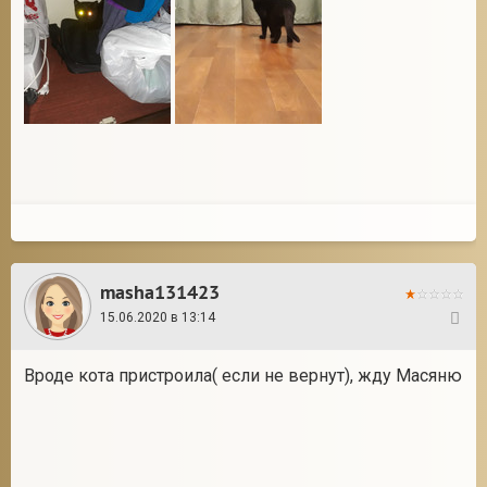
masha131423
15.06.2020 в 13:14
5
Вроде кота пристроила( если не вернут), жду Масяню