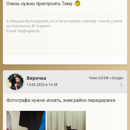
Очень нужно пристроить Тиму.
Я обещала быть хорошей, но если услышите стрельбу - значит у меня
не получилось © Скарлетт
E-mail: bel@egida.by
Верочка
Член ООЗЖ «Эгида»
14.06.2020 в 16:28
4
Фотографа нужно искать, зная район передержки