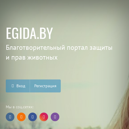
EGIDA.BY
Благотворительный портал защиты
и прав животных
Вход
Регистрация
Мы в соц.сетях: