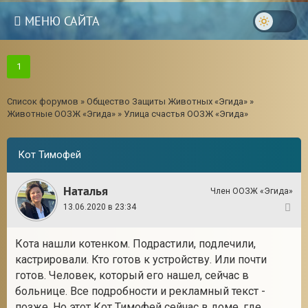
МЕНЮ САЙТА
1
Список форумов
»
Общество Защиты Животных «Эгида»
»
Животные ООЗЖ «Эгида»
»
Улица счастья ООЗЖ «Эгида»
Кот Тимофей
Наталья
Член ООЗЖ «Эгида»
13.06.2020 в 23:34
1
Кота нашли котенком. Подрастили, подлечили,
3
кастрировали. Кто готов к устройству. Или почти
готов. Человек, который его нашел, сейчас в
больнице. Все подробности и рекламный текст -
позже. Но этот Кот Тимофей сейчас в доме, где