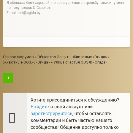
Я обещала быть хорошей, но если услышите стрельбу - значит у меня
не получилось © Скарлетт
E-mail: bel@egida.by
Список форумов
»
Общество Защиты Животных «Эгида»
»
Животные ООЗЖ «Эгида»
»
Улица счастья ООЗЖ «Эгида»
1
Хотите присоединиться к обсуждению?
Войдите
в свой аккаунт или
зарегистрируйтесь
, чтобы оставлять
комментарии и быть частью нашего
сообщества! Общение доступно только