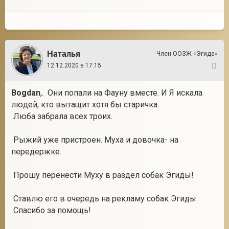
Наталья
Член ООЗЖ «Эгида»
12.12.2020 в 17:15
4
Bogdan
,. Они попали на Фауну вместе. И Я искала
людей, кто вытащит хотя бы старичка.
Люба забрала всех троих.
Рыжий уже пристроен. Муха и довочка- на
передержке.
Прошу перенести Муху в раздел собак Эгиды!
Ставлю его в очередь на рекламу собак Эгиды.
Спасибо за помощь!