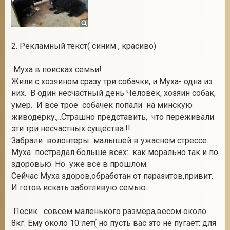
2. Рекламный текст( синим , красиво)
Муха в поисках семьи!
Жили с хозяином сразу три собачки, и Муха- одна из
них. В один несчастный день Человек, хозяин собак,
умер. И все трое собачек попали на минскую
живодерку.,..Страшно представить, что переживали
эти три несчастных существа.!!
Забрали волонтеры малышей в ужасном стрессе.
Муха пострадал больше всех: как морально так и по
здоровью. Но уже все в прошлом.
Сейчас Муха здоров,обработан от паразитов,привит.
И готов искать заботливую семью.
Песик совсем маленького размера,весом около
8кг. Ему около 10 лет( но пусть вас это не пугает: для