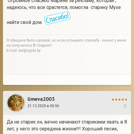
Огромное спасибо Марине за рекламу, которая ,
надеюсь, что все срастется, помогла старику Мухе
найти свой дом.
Я обещала быть хорошей, но если услышите стрельбу - значит у меня
не получилось © Скарлетт
E-mail: bel@egida.by
limeva2003
21.12.2020 в 00:56
7
Да не старик он, вечно начинают стариками звать в 8
лет, у него это середина жизни!!! Хороший песик,