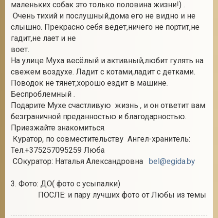
маленьких собак это только половина жизни!) .
Очень тихий и послушный,дома его не видно и не
слышно. Прекрасно себя ведет,ничего не портит,не
гадит,не лает и не
воет.
На улице Муха весёлый и активный,любит гулять на
свежем воздухе. Ладит с котами,ладит с детками.
Поводок не тянет,хорошо ездит в машине.
Беспроблемный .
Подарите Мухе счастливую жизнь , и он ответит вам
безграничной преданностью и благодарностью.
Приезжайте знакомиться.
Куратор, по совместительству Ангел-хранитель:
Тел.+375257095259 Люба
СОкуратор: Наталья Александровна
bel@egida.by
3. Фото: ДО( фото с усыпалки)
ПОСЛЕ: и пару лучших фото от Любы из темы