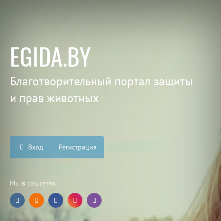
EGIDA.BY
Благотворительный портал защиты
и прав животных
Вход
Регистрация
Мы в соц.сетях: