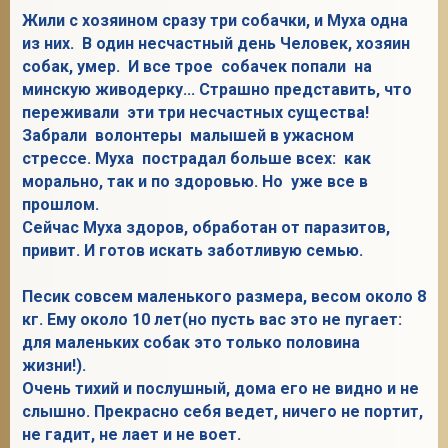
Жили с хозяином сразу три собачки, и Муха одна
из них. В один несчастный день Человек, хозяин
собак, умер. И все трое собачек попали на
2
минскую живодерку... Страшно представить, что
переживали эти три несчастных существа!
Забрали волонтеры малышей в ужасном
стрессе. Муха пострадал больше всех: как
морально, так и по здоровью. Но уже все в
прошлом.
Сейчас Муха здоров, обработан от паразитов,
привит. И готов искать заботливую семью.
Песик совсем маленького размера, весом около 8
кг. Ему около 10 лет(но пусть вас это не пугает:
для маленьких собак это только половина
жизни!).
Очень тихий и послушный, дома его не видно и не
слышно. Прекрасно себя ведет, ничего не портит,
не гадит, не лает и не воет.