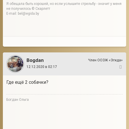
Я обещала быть хорошей, но если услышите стрельбу - значит у меня
не получилось © Скарлетт
E-mail: bel@egida.by
Bogdan
Член ООЗЖ «Эгида»
12.12.2020 в 02:17
3
Где ещё 2 собачки?
Богдан Ольга