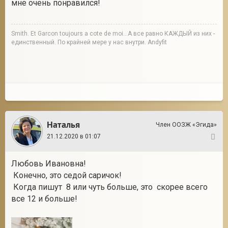
мне очень понравился!
Smith. Et Garcon toujours a cote de moi...А все равно КАЖДЫЙ из них -
единственный. По крайней мере у нас внутри. Andyfit
Наталья
Член ООЗЖ «Эгида»
21.12.2020 в 01:07
8
Любовь Ивановна!
Конечно, это седой саричок!
Когда пишут 8 или чуть больше, это скорее всего
все 12 и больше!