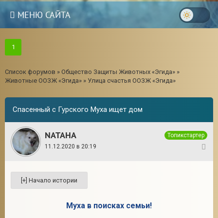
МЕНЮ САЙТА
1
Список форумов
»
Общество Защиты Животных «Эгида»
»
Животные ООЗЖ «Эгида»
»
Улица счастья ООЗЖ «Эгида»
Спасенный с Гурского Муха ищет дом
NATAHA
Топикстартер
11.12.2020 в 20:19
1
Муха в поисках семьи!