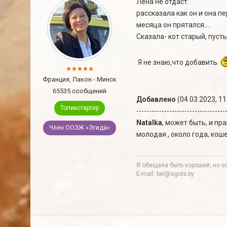
Лена не отдаст.
рассказала как он и она п
месяца он прятался....
Сказала- кот старый, пуст
Я не знаю,что добавить.
Франция, Лакон - Минск
65535 сообщений
Добавлено
(04.03.2023, 11
Топикстартер
-----------------------------------
Natalka
, может быть, и пр
Член ООЗЖ «Эгида»
молодая , около года, кош
Я обещала быть хорошей, но ес
E-mail: bel@egida.by