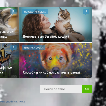
2
ПОВЕДЕНИЕ КОШЕК
2
орых стоит
отных
Понимаете ли Вы свою кошку?
1
ГЕНЕТИКА СОБАК
льтфильм
ка
Способны ли собаки различать цвета?
 живущий на люке