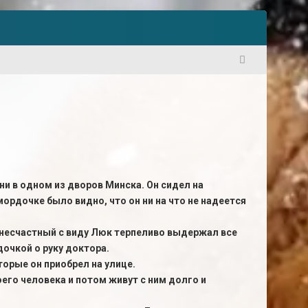
1
и в одном из дворов Минска. Он сидел на
ордочке было видно, что он ни на что не надеется
ь несчастный с виду Люк терпеливо выдержал все
дочкой о руку доктора.
торые он приобрел на улице.
его человека и потом живут с ним долго и