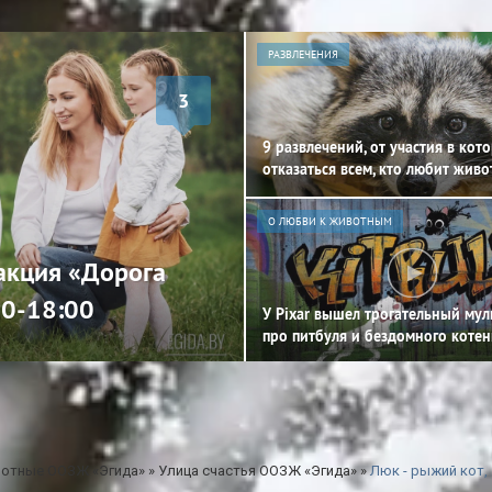
РАЗВЛЕЧЕНИЯ
3
9 развлечений, от участия в кот
отказаться всем, кто любит жив
О ЛЮБВИ К ЖИВОТНЫМ
 акция «Дорога
00-18:00
У Pixar вышел трогательный му
про питбуля и бездомного котен
отные ООЗЖ «Эгида»
»
Улица счастья ООЗЖ «Эгида»
»
Люк - рыжий кот,