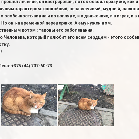
 прошел лечение, он кастрирован, лоток освоил сразу же, как и
личным характером: спокойный, ненавязчивый, мудрый, ласков
го особенность видна и во взгляде, и в движениях, и в играх, и
 Но он на временной передержке. А ему нужен дом.
нственным котом : таковы его заболевания.
 Человека, который полюбит его всем сердцем - этого особен
отку.
!
ена: +375 (44) 707-60-73