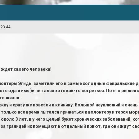
 23:44
 ждет своего человека!
лонтеры Эгиды заметили его в самые холодные февральские дн
отсюда и имя )и пытался хоть как-то согреться. По его рыжей м
его жизни.
жку и сразу же повезли в клинику. Большой неуклюжий и очен
 только все время пытался прижаться к волонтеру и терся мор
около 3 лет, и у него целый букет хронических заболеваний, ко
 за границей их помещают в отдельный приют, где они ждут сво