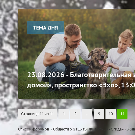
ТЕМА ДНЯ
23.08.2026 - Благотворительная
домой», пространство «Эхо», 13:
Страница
11
из
11
1
2
…
9
10
11
Список форумов
»
Общество Защиты Животных «Эгида»
»
Жив