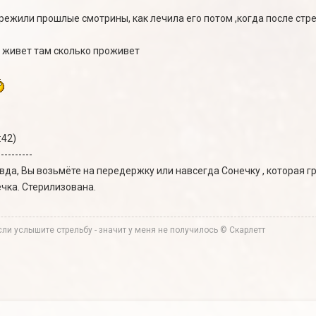
ережили прошлые смотрины, как лечила его потом ,когда после стре
ь живет там сколько проживет
:42)
----------
авда, Вы возьмёте на передержку или навсегда Сонечку , которая 
ечка. Стерилизована.
ли услышите стрельбу - значит у меня не получилось © Скарлетт