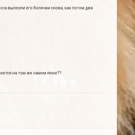
сса вылезли его болячки снова, как потом два
греется на том же самом люке??