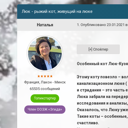
Люк - рыжий кот, живущий на люке
Наталья
1
.
Опубликовано
23.01.2021 в
Особенный кот Люк-Кузя
Этому коту повезло – во
Франция, Лакон - Минск
канализационном люке ( 
65535 сообщений
и страдания – это часть 
Люка забрали на передер
Топикстартер
исследования и анализы,
Член ООЗЖ «Эгида»
Оказалось, что Люку уже 
Такие коты – особенные,
счастливо.