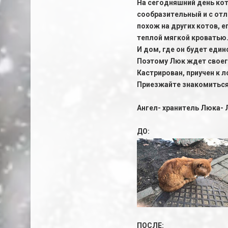
На сегодняшний день кот
сообразительный и с от
похож на других котов, е
теплой мягкой кроватью.
И дом, где он будет еди
Поэтому Люк ждет своего
Кастрирован, приучен к л
Приезжайте знакомиться
Ангел- хранитель Люка- Л
ДО:
ПОСЛЕ: