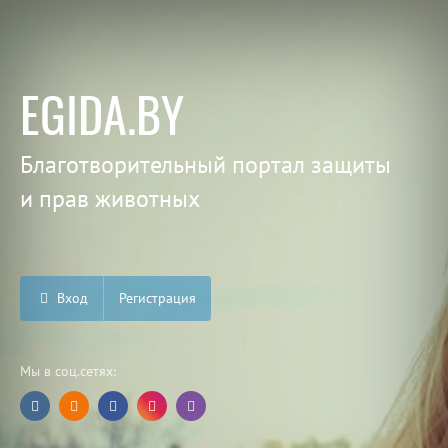
EGIDA.BY
Благотворительный портал защиты
и прав животных
Вход
Регистрация
Мы в соц.сетях: