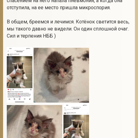
спасением на него напала пневмония, а когда она
отступила, на ее место пришла микроспория.
В общем, бреемся и лечимся. Котёнок светится весь,
2
мы такого давно не видели. Он один сплошной очаг.
Сил и терпения НББ )