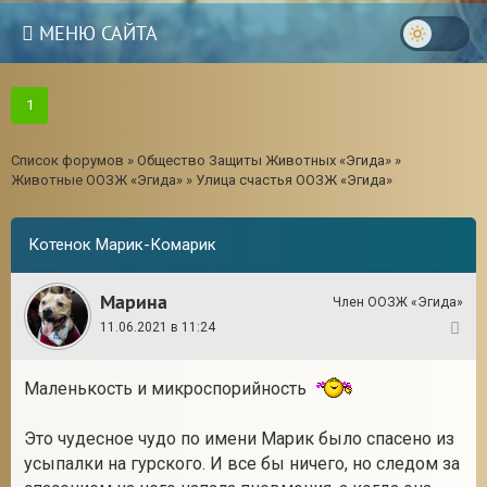
МЕНЮ САЙТА
1
Список форумов
»
Общество Защиты Животных «Эгида»
»
Животные ООЗЖ «Эгида»
»
Улица счастья ООЗЖ «Эгида»
Котенок Марик-Комарик
Марина
Член ООЗЖ «Эгида»
11.06.2021 в 11:24
1
Маленькость и микроспорийность
3
Это чудесное чудо по имени Марик было спасено из
усыпалки на гурского. И все бы ничего, но следом за