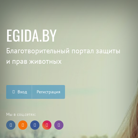
EGIDA.BY
Благотворительный портал защиты
и прав животных
Вход
Регистрация
Мы в соц.сетях: