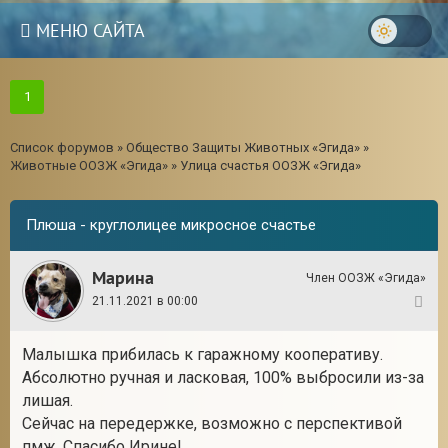
МЕНЮ САЙТА
1
Список форумов
»
Общество Защиты Животных «Эгида»
»
Животные ООЗЖ «Эгида»
»
Улица счастья ООЗЖ «Эгида»
Плюша - круглолицее микросное счастье
Марина
Член ООЗЖ «Эгида»
21.11.2021 в 00:00
1
Малышка прибилась к гаражному кооперативу.
3
Абсолютно ручная и ласковая, 100% выбросили из-за
лишая.
Сейчас на передержке, возможно с перспективой
пмж. Спасибо Ирине!