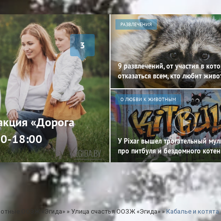
РАЗВЛЕЧЕНИЯ
3
9 развлечений, от участия в кот
отказаться всем, кто любит жив
О ЛЮБВИ К ЖИВОТНЫМ
 акция «Дорога
00-18:00
У Pixar вышел трогательный му
про питбуля и бездомного котен
отные ООЗЖ «Эгида»
»
Улица счастья ООЗЖ «Эгида»
»
Кабалье и котята