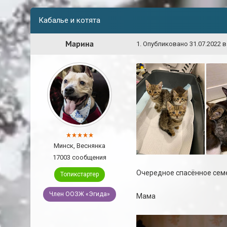
Кабалье и котята
Марина
1
.
Опубликовано
31.07.2022 в
Минск, Веснянка
17003 сообщения
Очередное спасённое семе
Топикстартер
Член ООЗЖ «Эгида»
Мама