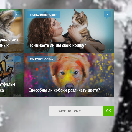
2
ПОВЕДЕНИЕ КОШЕК
2
орых стоит
отных
Понимаете ли Вы свою кошку?
1
ГЕНЕТИКА СОБАК
льтфильм
ка
Способны ли собаки различать цвета?