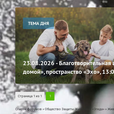
ТЕМА ДНЯ
23.08.2026 - Благотворительная
домой», пространство «Эхо», 13:
Страница
1
из
1
1
Список форумов
»
Общество Защиты Животных «Эгида»
»
Жив