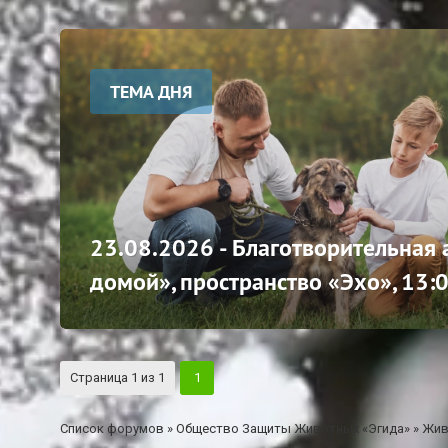
ТЕМА ДНЯ
23.08.2026 - Благотворительная
домой», пространство «Эхо», 13:
Страница
1
из
1
1
Список форумов
»
Общество Защиты Животных «Эгида»
»
Жив