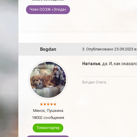
Член ООЗЖ «Эгида»
Bogdan
3
.
Опубликовано
25.09.2023 в
Наталья
, да. И, как оказа
Богдан Ольга
Минск, Пушкина
18002 сообщения
Топикстартер