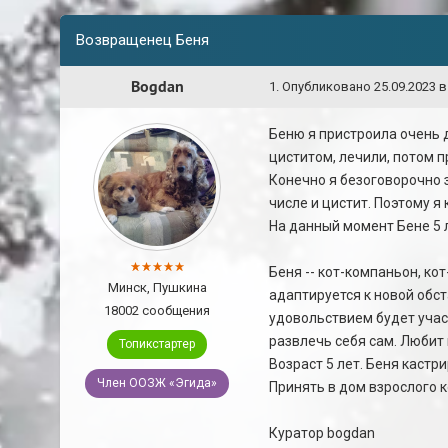
Возвращенец Беня
Bogdan
1
.
Опубликовано
25.09.2023 в
Беню я пристроила очень д
циститом, лечили, потом п
Конечно я безоговорочно з
числе и цистит. Поэтому я 
На данный момент Бене 5 л
Беня -- кот-компаньон, к
Минск, Пушкина
адаптируется к новой обст
18002 сообщения
удовольствием будет участ
развлечь себя сам. Любит
Топикстартер
Возраст 5 лет. Беня кастр
Член ООЗЖ «Эгида»
Принять в дом взрослого к
Куратор bogdan