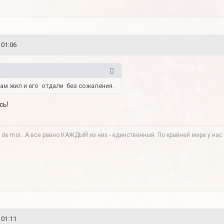
 01:06
там жил и его отдали без сожаления.
сь!
te de moi...А все равно КАЖДЫЙ из них - единственный. По крайней мере у нас в
 01:11