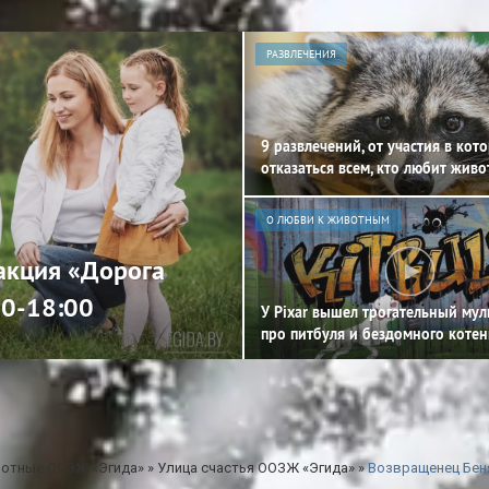
РАЗВЛЕЧЕНИЯ
9 развлечений, от участия в кот
отказаться всем, кто любит жив
О ЛЮБВИ К ЖИВОТНЫМ
 акция «Дорога
00-18:00
У Pixar вышел трогательный му
про питбуля и бездомного котен
отные ООЗЖ «Эгида»
»
Улица счастья ООЗЖ «Эгида»
»
Возвращенец Бен