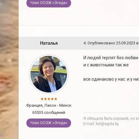
Член ООЗЖ «Эгида»
Наталья
4
.
Опубликовано
25.09.2023 в
И людей терпят без любви-
и с животными так же
все одинаково у нас и у н
Франция, Лакон - Минск
65535 сообщений
Я обещала быть хорошей, но ес
Член ООЗЖ «Эгида»
E-mail: bel@egida.by