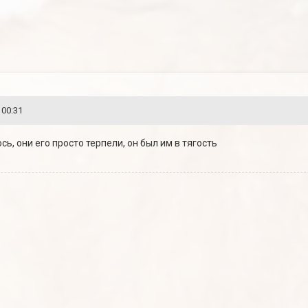
 00:31
лось, они его просто терпели, он был им в тягость