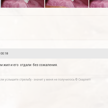
 00:18
там жил и его отдали без сожаления.
ли услышите стрельбу - значит у меня не получилось © Скарлетт