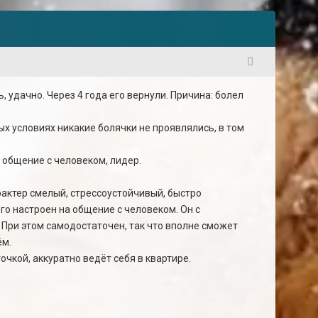
1
, удачно. Через 4 года его вернули. Причина: болел
ых условиях никакие болячки не проявлялись, в том
а общение с человеком, лидер.
рактер смелый, стрессоустойчивый, быстро
го настроен на общение с человеком. Он с
. При этом самодостаточен, так что вполне сможет
ём.
точкой, аккуратно ведёт себя в квартире.