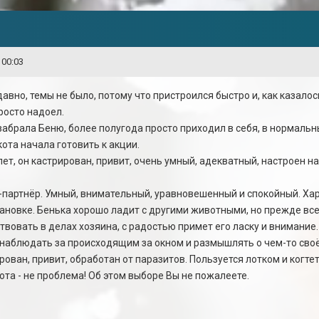
 00:03
авно, темы не было, потому что пристроился быстро и, как казалось
росто надоел.
абрала Беню, более полугода просто приходил в себя, в нормальн
кота начала готовить к акции.
ет, он кастрирован, привит, очень умный, адекватный, настроен н
от-партнёр. Умный, внимательный, уравновешенный и спокойный. Ха
ановке. Бенька хорошо ладит с другими животными, но прежде все
вовать в делах хозяина, с радостью примет его ласку и внимание
 наблюдать за происходящим за окном и размышлять о чем-то сво
ирован, привит, обработан от паразитов. Пользуется лотком и когте
ота - не проблема! Об этом выборе Вы не пожалеете.