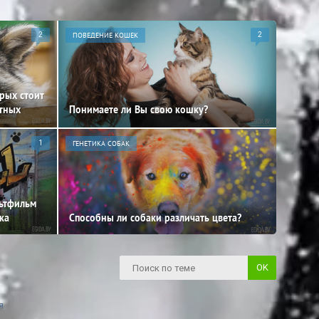
2
ПОВЕДЕНИЕ КОШЕК
2
орых стоит
отных
Понимаете ли Вы свою кошку?
1
ГЕНЕТИКА СОБАК
льтфильм
ка
Способны ли собаки различать цвета?
я