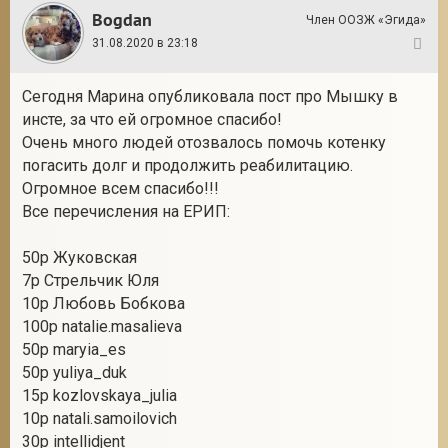
Bogdan
Член ООЗЖ «Эгида»
31.08.2020 в 23:18
84
Сегодня Марина опубликовала пост про Мышку в
инсте, за что ей огромное спасибо!
Очень много людей отозвалось помочь котенку
погасить долг и продолжить реабилитацию.
Огромное всем спасибо!!!
Все перечисления на ЕРИП:
50р Жуковская
7р Стрельчик Юля
10р Любовь Бобкова
100р natalie.masalieva
50р maryia_es
50р yuliya_duk
15р kozlovskaya_julia
10р natali.samoilovich
30р intellidjent