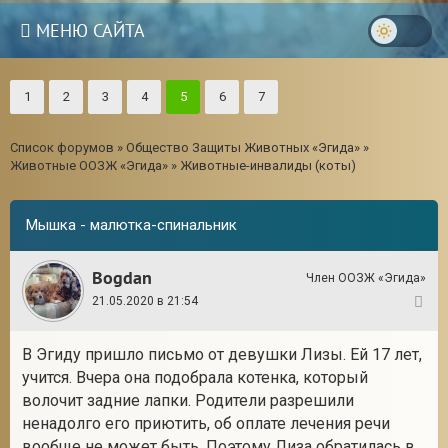
МЕНЮ САЙТА
1
2
3
4
5
6
7
Список форумов
»
Общество Защиты Животных «Эгида»
»
Животные ООЗЖ «Эгида»
»
Животные-инвалиды (коты)
Мышка - малютка-спинальник
Bogdan
Член ООЗЖ «Эгида»
21.05.2020 в 21:54
1
В Эгиду пришло письмо от девушки Лизы. Ей 17 лет,
3
учится. Вчера она подобрала котенка, который
волочит задние лапки. Родители разрешили
ненадолго его приютить, об оплате лечения речи
вообще не может быть. Поэтому Лиза обратилась в