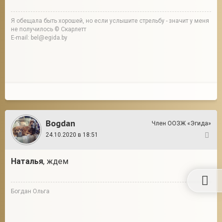
Я обещала быть хорошей, но если услышите стрельбу - значит у меня
не получилось © Скарлетт
E-mail: bel@egida.by
Bogdan
Член ООЗЖ «Эгида»
24.10.2020 в 18:51
97
Наталья
, ждем
Богдан Ольга