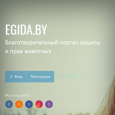
EGIDA.BY
Благотворительный портал защиты
и прав животных
Вход
Регистрация
Мы в соц.сетях: