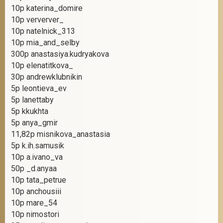
10р katerina_domire
10р ververver_
10р natelnick_313
10р mia_and_selby
300р anastasiya.kudryakova
10р elenatitkova_
30р andrewklubnikin
5р leontieva_ev
5р lanettaby
5р kkukhta
5р anya_gmir
11,82р misnikova_anastasia
5р k.ih.samusik
10р a.ivano_va
50р _d.anyaa
10р tata_petrue
10р anchousiii
10р mare_54
10р nimostori