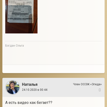
Богдан Ольга
Наталья
Член ООЗЖ «Эгида»
24.10.2020 в 00:44
96
А есть видео как бегает??