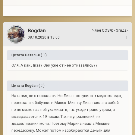
Bogdan
Член ООЗЖ «Эгида»
08.10.2020 в 13:00
93
Цитата
Наталья
(
)
Оля. А как Лиза? Они уже от нее отказались??
Цитата
Bogdan
(
)
Наталья, не отказалась. Но Лиза поступила в медколледж,
переехала к бабушке в Минск. Мышку Лиза взяла с собой,
но не может за ней ухаживать, т.к. уходит рано утром, а
возвращается к 19 часам. Т.е. ни упражнений, ни
додавливания мочи. Поэтому Марина нашла Мышке
передержку. Может потом насобираются деньги для