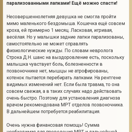
парализованными лапками! Ещё можно спасти!
Несовершеннолетняя девушка не смогла пройти
мимо маленького бездомыша. Кошечка ещё совсем
кроха, ей примерно 1 месяц. Ласковая, игривая,
весёлая. Но у малышки задние лапки парализованы,
самостоятельно не может справлять
физиологические нужды. По словам невролога
Строка Д.Н. шанс на выздоровление есть, поскольку
малышка чувствует боль, болезненности в
позвоночнике нет, мышцы не атрофированы,
котенок пытается перебирать лапками. На рентгене
видимых изменений нет. Если была травма, то она
совсем свежая, а в таких случаях надо действовать
очень быстро. Поэтому для установления диагноза
врачом рекомендована МРТ отделов позвоночника.
В дальнейшем потребуется реабилитация.
Очень нужна финансовая помощь! Сумма
необходимая для проведения МРТ и дальнейшей