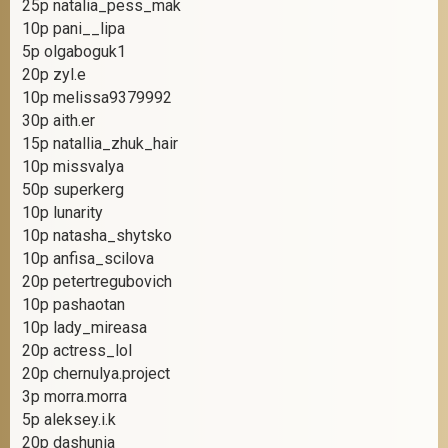
25р natalia_pess_mak
10р pani__lipa
5р olgaboguk1
20р zyl.e
10р melissa9379992
30р aith.er
15р natallia_zhuk_hair
10р missvalya
50р superkerg
10р lunarity
10р natasha_shytsko
10р anfisa_scilova
20р petertregubovich
10р pashaotan
10р lady_mireasa
20р actress_lol
20р chernulya.project
3р morra.morra
5р aleksey.i.k
20р dashunia