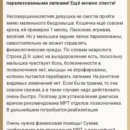
парализованными лапками! Ещё можно спасти!
Несовершеннолетняя девушка не смогла пройти
мимо маленького бездомыша. Кошечка ещё совсем
кроха, ей примерно 1 месяц. Ласковая, игривая,
весёлая. Но у малышки задние лапки парализованы,
самостоятельно не может справлять
физиологические нужды. По словам невролога
Строка Д.Н. шанс на выздоровление есть, поскольку
малышка чувствует боль, болезненности в
позвоночнике нет, мышцы не атрофированы,
котенок пытается перебирать лапками. На рентгене
видимых изменений нет. Если была травма, то она
совсем свежая, а в таких случаях надо действовать
очень быстро. Поэтому для установления диагноза
врачом рекомендована МРТ отделов позвоночника.
В дальнейшем потребуется реабилитация.
Очень нужна финансовая помощь! Сумма
необходимая для проведения МРТ и дальнейшей