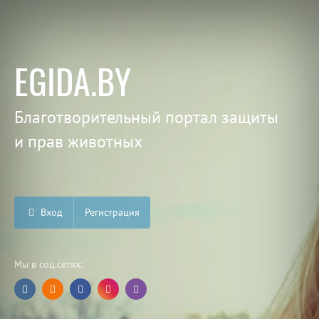
EGIDA.BY
Благотворительный портал защиты
и прав животных
Вход
Регистрация
Мы в соц.сетях: