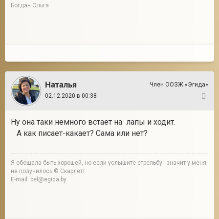
Богдан Ольга
Наталья
Член ООЗЖ «Эгида»
02.12.2020 в 00:38
105
Ну она таки немного встает на лапы и ходит.
А как писает-какает? Сама или нет?
Я обещала быть хорошей, но если услышите стрельбу - значит у меня
не получилось © Скарлетт
E-mail: bel@egida.by