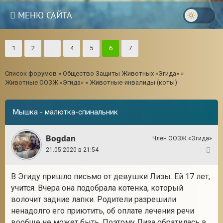
МЕНЮ САЙТА
1
2
…
4
5
6
7
Список форумов
»
Общество Защиты Животных «Эгида»
»
Животные ООЗЖ «Эгида»
»
Животные-инвалиды (коты)
Мышка - малютка-спинальник
Bogdan
Член ООЗЖ «Эгида»
21.05.2020 в 21:54
1
В Эгиду пришло письмо от девушки Лизы. Ей 17 лет,
3
учится. Вчера она подобрала котенка, который
волочит задние лапки. Родители разрешили
ненадолго его приютить, об оплате лечения речи
вообще не может быть. Поэтому Лиза обратилась в