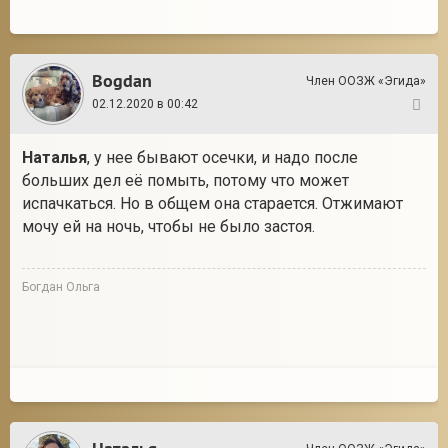
Bogdan
Член ООЗЖ «Эгида»
02.12.2020 в 00:42
106
Наталья
, у нее бывают осечки, и надо после
больших дел её помыть, потому что может
испачкаться. Но в общем она старается. Отжимают
мочу ей на ночь, чтобы не было застоя.
Богдан Ольга