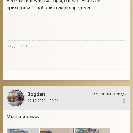
Веселая и неунывающая, с ней скучать не
приходится! Любопытная до предела.
Богдан Ольга
Bogdan
Член ООЗЖ «Эгида»
02.12.2020 в 00:01
103
Мыша и хомяк: