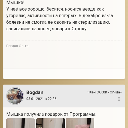
Мышке!
У неё всё хорошо, бесится, носится везде как
угорелая, активности на пятерых. В декабре из-за
болезни не смогла её свозить на стерилизацию,
записались на конец января к Строку.
Богдан Ольга
Bogdan
Член ООЗЖ «Эгида»
03.01.2021 в 22:36
109
Мышка получила подарок от Программы: