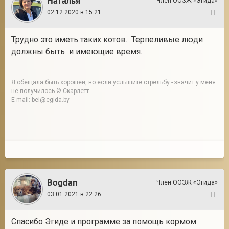
Наталья
Член ООЗЖ «Эгида»
02.12.2020 в 15:21
107
Трудно это иметь таких котов. Терпеливые люди
должны быть и имеющие время.
Я обещала быть хорошей, но если услышите стрельбу - значит у меня
не получилось © Скарлетт
E-mail: bel@egida.by
Bogdan
Член ООЗЖ «Эгида»
03.01.2021 в 22:26
108
Спасибо Эгиде и программе за помощь кормом