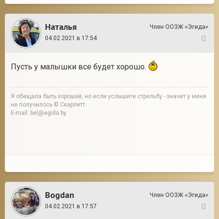
Наталья
Член ООЗЖ «Эгида»
04.02.2021 в 17:54
113
Пусть у малышки все будет хорошо.
Я обещала быть хорошей, но если услышите стрельбу - значит у меня
не получилось © Скарлетт
E-mail: bel@egida.by
Bogdan
Член ООЗЖ «Эгида»
04.02.2021 в 17:57
114