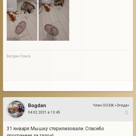
Богдан Ольга
Bogdan
Член ООЗЖ «Эгида»
04.02.2021 в 13:45
110
31 января Мышку стерилизовали. Спасибо
программе за талон!