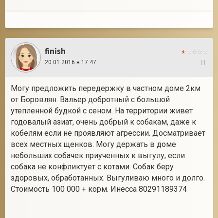
finish
20.01.2016 в 17:47
31
Могу предложить передержку в частном доме 2км
от Боровлян. Вальер добротный с большой
утепленной будкой с сеном. На территории живет
годовалый азиат, очень добрый к собакам, даже к
кобелям если не проявляют агрессии. Досматривает
всех местных щенков. Могу держать в доме
небольших собачек приученных к выгулу, если
собака не конфликтует с котами. Собак беру
здоровых, обработанных. Выгуливаю много и долго.
Стоимость 100 000 + корм. Инесса 80291189374