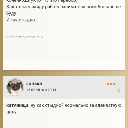
конечно,штук10- 13 это перебор)
Как только найду работу заниматься этим больше не
буду.
И так стыдно.
Bamboletto amore mio
сонька
16.02.2016 в 20:11
38
катянища
, ну как стыдно? нормально за адекватную
цену.