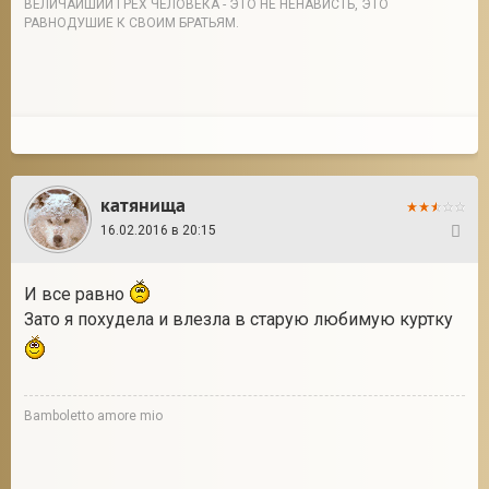
ВЕЛИЧАЙШИЙ ГРЕХ ЧЕЛОВЕКА - ЭТО НЕ НЕНАВИСТЬ, ЭТО
РАВНОДУШИЕ К СВОИМ БРАТЬЯМ.
катянища
16.02.2016 в 20:15
39
И все равно
Зато я похудела и влезла в старую любимую куртку
Bamboletto amore mio