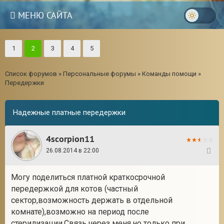
МЕНЮ САЙТА
1
2
3
4
5
Список форумов
»
Персональные форумы
»
Команды помощи
»
Передержки
Надежные платные передержки
4scorpion11
26.08.2014 в 22:00
21
Могу поделиться платной краткосрочной
передержкой для котов (частный
сектор,возможность держать в отдельной
комнате),возможно на период после
стерилизации.Связь через меня,но только при