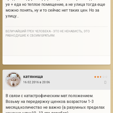
уе + еда но теплое помещение, а не улица тогда еще
можно понять, ну и то сейчас нет таких цен. Но за
улицу...
ВЕЛИЧАЙШИЙ ГРЕХ ЧЕЛОВЕКА - ЭТО НЕ НЕНАВИСТЬ, ЭТО
РАВНОДУШИЕ К СВОИМ БРАТЬЯМ.
катянища
16.02.2016 в 20:06
37
В связи с катастрофическим мат.положением.
Возьму на передержку щенков возрастом 1-3
месяца,количество не важно (в разумных пределах