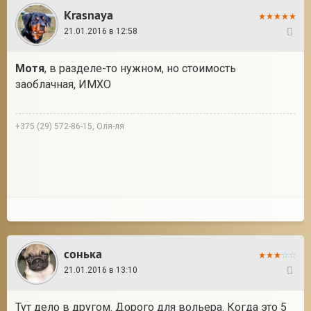
Krasnaya
21.01.2016 в 12:58
35
Мотя
, в разделе-то нужном, но стоимость
заоблачная, ИМХО
+375 (29) 572-86-15, Оля-ля
сонька
21.01.2016 в 13:10
36
Тут дело в другом. Дорого для вольера. Когда это 5