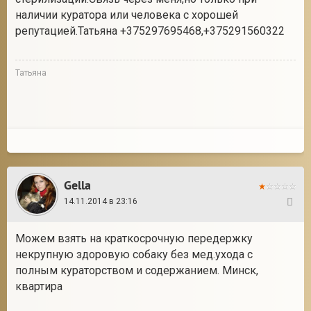
наличии куратора или человека с хорошей
репутацией.Татьяна +375297695468,+375291560322
2
Татьяна
Gella
14.11.2014 в 23:16
22
Можем взять на краткосрочную передержку
некрупную здоровую собаку без мед.ухода с
полным кураторством и содержанием. Минск,
квартира