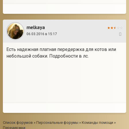
melkaya
06.03.2016 в 15:17
40
Есть надежная платная передержка для котов или
небольшой собаки. Подробности в лс.
Список форумов
»
Персональные форумы
»
Команды помощи
»
Передержки