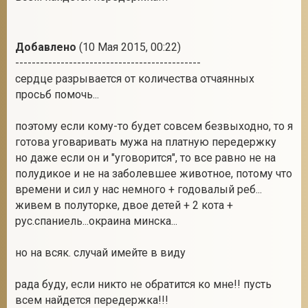
Добавлено
(10 Мая 2015, 00:22)
---------------------------------------------
cердце разрывается от количества отчаянных
просьб помочь...
поэтому если кому-то будет совсем безвыходно, то я
готова уговаривать мужа на платную передержку
но даже если он и "уговорится", то все равно не на
полудикое и не на заболевшее животное, потому что
времени и сил у нас немного + годовалый реб...
живем в полуторке, двое детей + 2 кота +
рус.спаниель...окраина минска...
но на всяк. случай имейте в виду
рада буду, если никто не обратится ко мне!! пусть
всем найдется передержка!!!