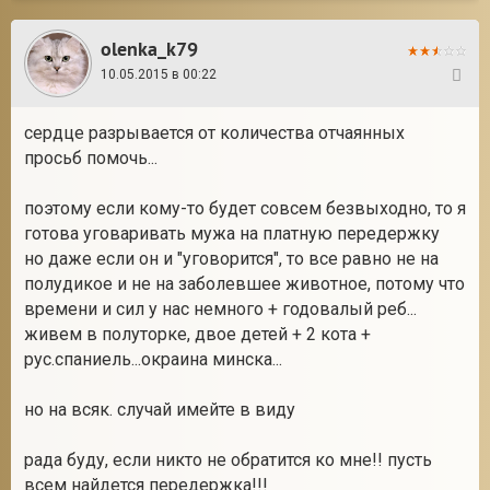
olenka_k79
10.05.2015 в 00:22
25
cердце разрывается от количества отчаянных
просьб помочь...
поэтому если кому-то будет совсем безвыходно, то я
готова уговаривать мужа на платную передержку
но даже если он и "уговорится", то все равно не на
полудикое и не на заболевшее животное, потому что
времени и сил у нас немного + годовалый реб...
живем в полуторке, двое детей + 2 кота +
рус.спаниель...окраина минска...
но на всяк. случай имейте в виду
рада буду, если никто не обратится ко мне!! пусть
всем найдется передержка!!!