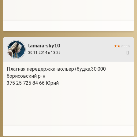
tamara-sky10
30.11.2014 в 13:29
24
Платная передержка-вольер+будка,30.000
борисовский р-н
375 25 725 84 66 Юрий