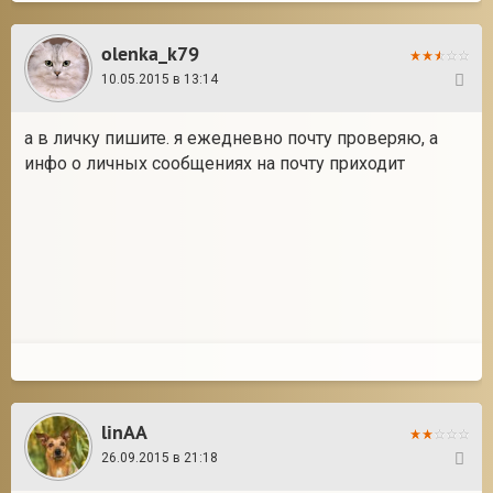
olenka_k79
10.05.2015 в 13:14
27
а в личку пишите. я ежедневно почту проверяю, а
инфо о личных сообщениях на почту приходит
linAA
26.09.2015 в 21:18
28