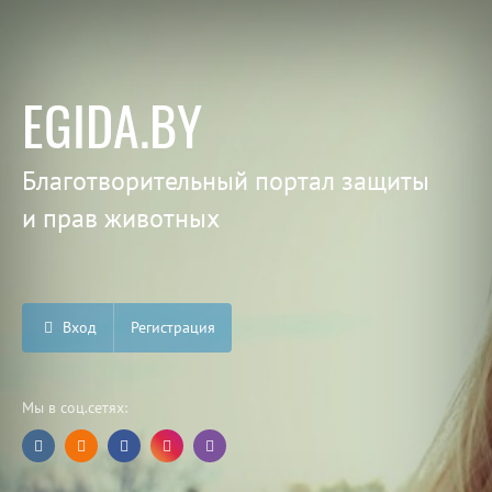
EGIDA.BY
Благотворительный портал защиты
и прав животных
Вход
Регистрация
Мы в соц.сетях: