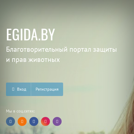
EGIDA.BY
Благотворительный портал защиты
и прав животных
Вход
Регистрация
Мы в соц.сетях: