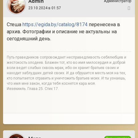
Admin
Администратор
23.10.2024 в 01:57
8
Стеша
https://egida.by/catalog/8174
перенесена в
архив. Фотографии и описание не актуальны на
сегодняшний день.
Путь праведников сопровождает несправедливость себялюбцев и
жестокость злодеев. Блажен тот, кто во имя милосердия и доброй
воли ведет слабых сквозь мрак, ибо он хранит братьев своих и
находит заблудших детей своих. И да обрушится месть моя на тех,
кто попытается отравить и уничтожить братьев моих. И ты узнаешь,
что имя мне закон, когда тебя коснется кара моя.
Иезекииль. Глава 25. Стих 17.