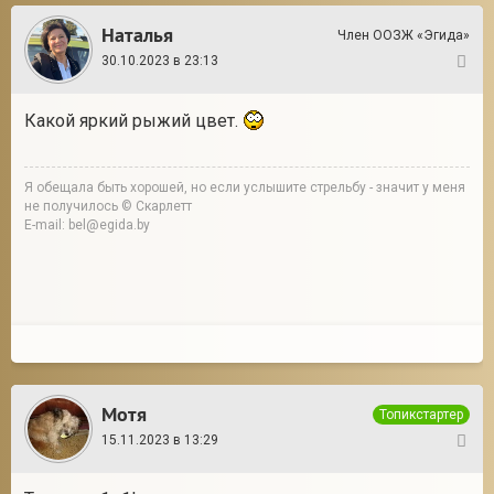
Наталья
Член ООЗЖ «Эгида»
30.10.2023 в 23:13
4
Какой яркий рыжий цвет.
Я обещала быть хорошей, но если услышите стрельбу - значит у меня
не получилось © Скарлетт
E-mail: bel@egida.by
Мотя
Топикстартер
15.11.2023 в 13:29
5