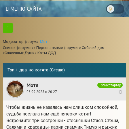
МЕНЮ САЙТА
1
Модератор форума:
Мотя
Список форумов
»
Персональные форумы
»
Собачий дом
«Спасенных Душ»
»
Коты ДСД
Три + два, но котята (Стеша)
Мотя
Топикстартер
06.09.2023 в 20:27
1
Чтобы жизнь не казалась нам слишком спокойной,
3
судьба послала нам ещё пятерку котят!
Встречайте: три сестрёнки - стесняшки Стася, Стеша,
Салями и красавцы-парни сиамчик Тимур и рыжик