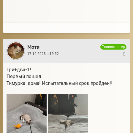
Мотя
Топикстартер
17.10.2023 в 19:52
3
Три+два-1!
Первый пошел.
Тимурка дома! Испытательный срок пройден!!