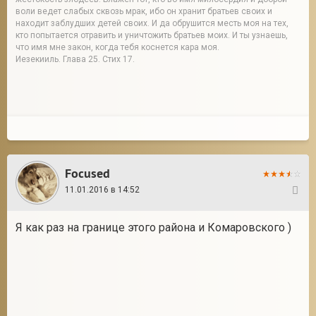
воли ведет слабых сквозь мрак, ибо он хранит братьев своих и
находит заблудших детей своих. И да обрушится месть моя на тех,
кто попытается отравить и уничтожить братьев моих. И ты узнаешь,
что имя мне закон, когда тебя коснется кара моя.
Иезекииль. Глава 25. Стих 17.
Focused
11.01.2016 в 14:52
2
Я как раз на границе этого района и Комаровского )