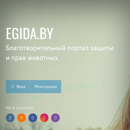
EGIDA.BY
Благотворительный портал защиты
и прав животных
Вход
Регистрация
Мы в соц.сетях: