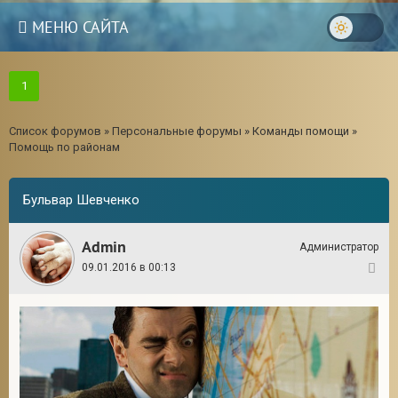
МЕНЮ САЙТА
1
Список форумов
»
Персональные форумы
»
Команды помощи
»
Помощь по районам
Бульвар Шевченко
Admin
Администратор
09.01.2016 в 00:13
1