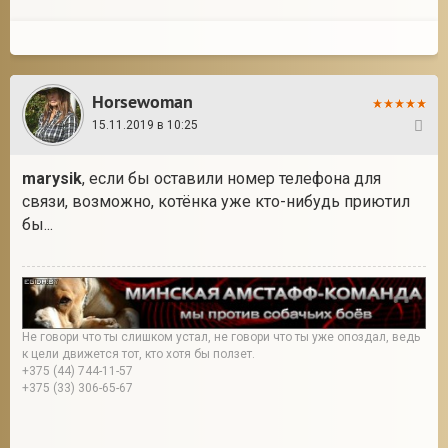
Horsewoman
15.11.2019 в 10:25
3
marysik
, если бы оставили номер телефона для
связи, возможно, котёнка уже кто-нибудь приютил
бы...
Не говори что ты слишком устал, не говори что ты уже опоздал, ведь
к цели движется тот, кто хотя бы ползет.
+375 (44) 744-11-57
+375 (33) 306-65-67