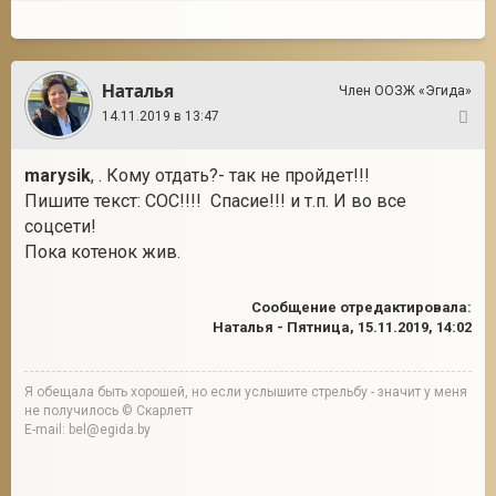
Наталья
Член ООЗЖ «Эгида»
14.11.2019 в 13:47
2
marysik
, . Кому отдать?- так не пройдет!!!
Пишите текст: СОС!!!! Спасие!!! и т.п. И во все
соцсети!
Пока котенок жив.
Сообщение отредактировала:
Наталья
-
Пятница, 15.11.2019, 14:02
Я обещала быть хорошей, но если услышите стрельбу - значит у меня
не получилось © Скарлетт
E-mail: bel@egida.by