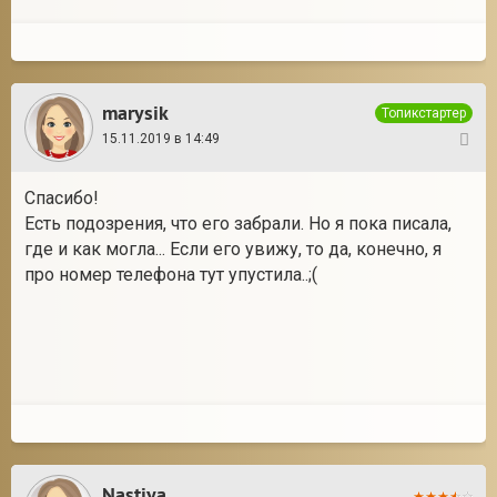
marysik
Топикстартер
15.11.2019 в 14:49
4
Спасибо!
Есть подозрения, что его забрали. Но я пока писала,
где и как могла... Если его увижу, то да, конечно, я
про номер телефона тут упустила..;(
Nastiya