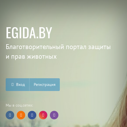
EGIDA.BY
Благотворительный портал защиты
и прав животных
Вход
Регистрация
Мы в соц.сетях: