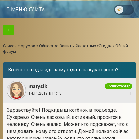
МЕНЮ САЙТА
1
Список форумов
»
Общество Защиты Животных «Эгида»
»
Общий
форум
Котёнок в подъезде, кому отдать на кураторство?
marysik
Топикстартер
14.11.2019 в 11:13
1
Здравствуйте! Подкидыш котёнок в подъезде.
Сухарево. Очень ласковый, активный, просится к
человеку. Очень жалко. Может кто подскажет, что с
ним делать, кому его отвезти. Домой нельзя сейчас
категорически. Спасибо, если кто откликнется!