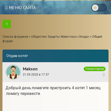
МЕНЮ САЙТА
1
Список форумов
»
Общество Защиты Животных «Эгида»
»
Общий
форум
Отдам котят
Makson
Топикстартер
21.09.2020 в 17:37
1
Добрый день.помагите пристроить 4 котят.1 месяц
3
.помагу перевести.