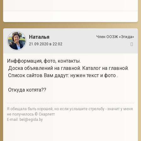
Наталья
Член ООЗЖ «Эгида»
21.09.2020 в 22:02
3
Инфформация, фото, контакты.
Доска объявлений на главной. Каталог на главной.
Список сайтов Вам дадут: нужен текст и фото .
Откуда котята??
Я обещала быть хорошей, но если услышите стрельбу - значит у меня
не получилось © Скарлетт
E-mail: bel@egida.by