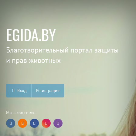
EGIDA.BY
Благотворительный портал защиты
и прав животных
Вход
Регистрация
Мы в соц.сетях: