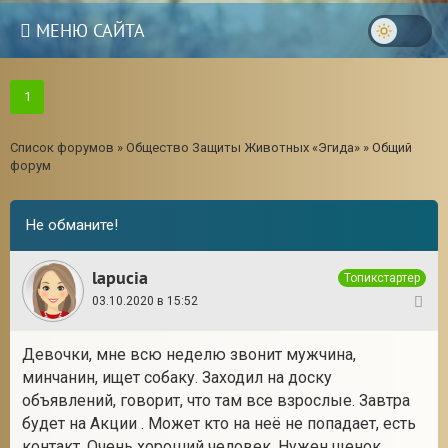
МЕНЮ САЙТА
1
Список форумов
»
Общество Защиты Животных «Эгида»
»
Общий
форум
Не обманите!
lapucia
Топикстартер
03.10.2020 в 15:52
1
Девочки, мне всю неделю звонит мужчина,
3
минчанин, ищет собаку. Заходил на доску
объявлений, говорит, что там все взрослые. Завтра
будет на Акции . Может кто на неё не попадает, есть
контакт. Очень хороший человек. Нужен щенок