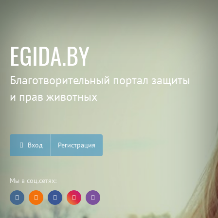
EGIDA.BY
Благотворительный портал защиты
и прав животных
Вход
Регистрация
Мы в соц.сетях: