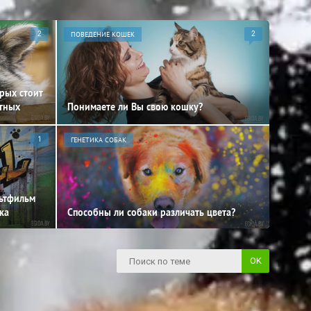
2
ПОВЕДЕНИЕ КОШЕК
2
орых стоит
отных
Понимаете ли Вы свою кошку?
1
ГЕНЕТИКА СОБАК
льтфильм
ка
Способны ли собаки различать цвета?