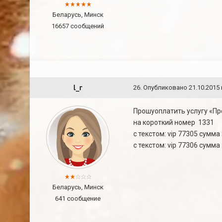
Беларусь, Минск
16657 сообщений
l_г
26
.
Опубликовано
21.10.2015 
Прошуоплатить услугу «Пр
на короткий номер 1331
c текстом: vip 77305 сумм
c текстом: vip 77306 сумм
Беларусь, Минск
641 сообщение