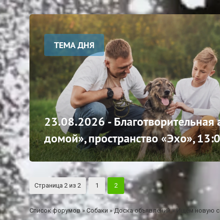
ТЕМА ДНЯ
23.08.2026 - Благотворительная
домой», пространство «Эхо», 13:
Страница
2
из
2
1
2
Список форумов
»
Собаки
»
Доска объявлений
»
Ищем новую с