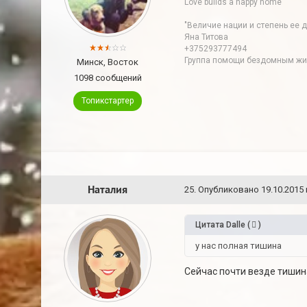
Love builds a happy home
"Величие нации и степень ее 
Яна Титова
+375293777494
Группа помощи бездомным живо
Минск, Восток
1098 сообщений
Топикстартер
Наталия
25
.
Опубликовано
19.10.2015 
Цитата
Dalle
(
)
у нас полная тишина
Сейчас почти везде тишина