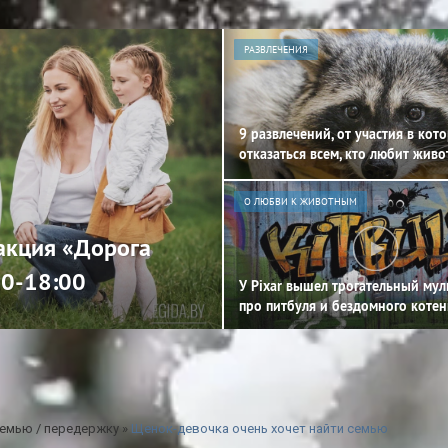
РАЗВЛЕЧЕНИЯ
9 развлечений, от участия в кот
отказаться всем, кто любит жив
О ЛЮБВИ К ЖИВОТНЫМ
 акция «Дорога
00-18:00
У Pixar вышел трогательный му
про питбуля и бездомного котен
емью / передержку
»
Щенок-девочка очень хочет найти семью