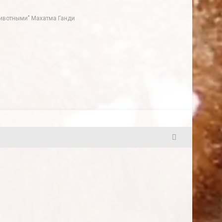
 животными" Махатма Ганди
25