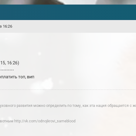
в 16:26
15, 16:26)
----------
оплатить топ, вип
духовного развития можно определить по тому, как эта нация обращается с
тным http://vk.com/odnojkrovi_sameblood