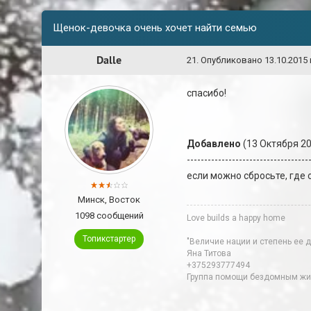
Щенок-девочка очень хочет найти семью
Dalle
21
.
Опубликовано
13.10.2015 
спасибо!
Добавлено
(13 Октября 20
-----------------------------------
если можно сбросьте, где 
Минск, Восток
1098 сообщений
Love builds a happy home
Топикстартер
"Величие нации и степень ее 
Яна Титова
+375293777494
Группа помощи бездомным живо