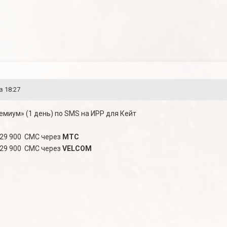
в 18:27
емиум» (1 день) по SMS на ИРР для Кейт
а 29 900 СМС через
МТС
а 29 900 СМС через
VELCOM