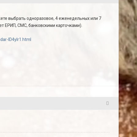
те выбрать одноразовое, 4 еженедельных или 7
ет ЕРИП, СМС, банковскими карточками).
dar-ID4yIr1.html
24