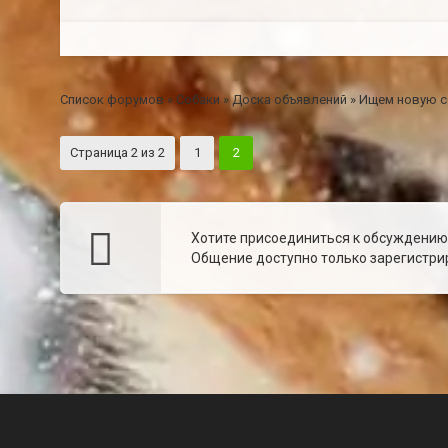
Список форумов
»
Собаки
»
Доска объявлений
»
Ищем новую с
Страница
2
из
2
1
2
Хотите присоединиться к обсуждени
Общение доступно только зарегистрир