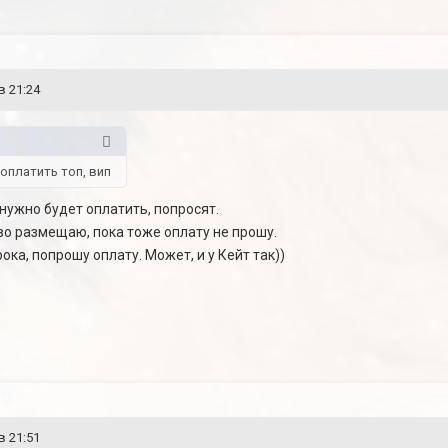
в 21:24
 оплатить топ, вип
и нужно будет оплатить, попросят.
во размещаю, пока тоже оплату не прошу.
ока, попрошу оплату. Может, и у Кейт так))
в 21:51