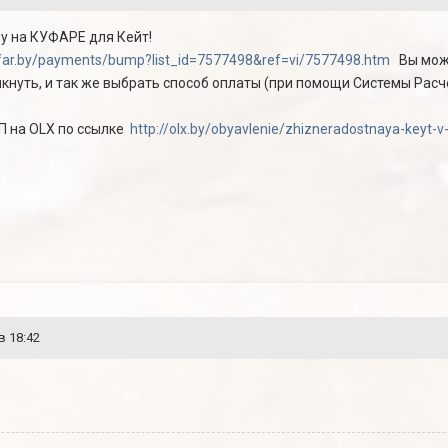
у на КУФАРЕ для Кейт!
far.by/payments/bump?list_id=7577498&ref=vi/7577498.htm
Вы може
кнуть, и так же выбрать способ оплаты (при помощи Системы Расч
П на OLX по ссылке
http://olx.by/obyavlenie/zhizneradostnaya-keyt-v-
в 18:42