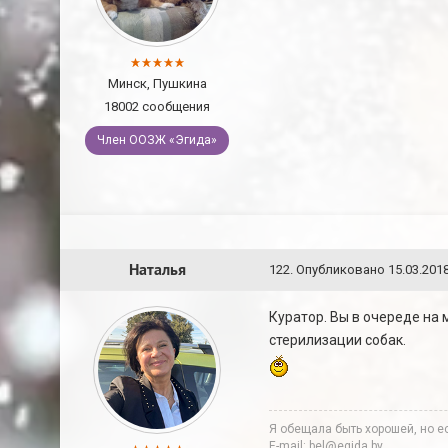
Минск, Пушкина
18002 сообщения
Член ООЗЖ «Эгида»
Наталья
122
.
Опубликовано
15.03.2018
Куратор. Вы в очереде на 
стерилизации собак.
Я обещала быть хорошей, но ес
E-mail: bel@egida.by