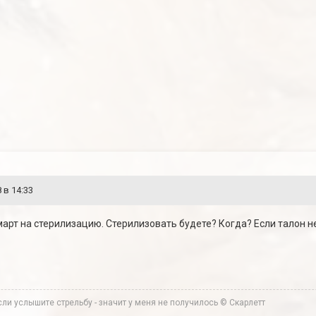
 в 14:33
март на стерилизацию. Стерилизовать будете? Когда? Если талон 
ли услышите стрельбу - значит у меня не получилось © Скарлетт