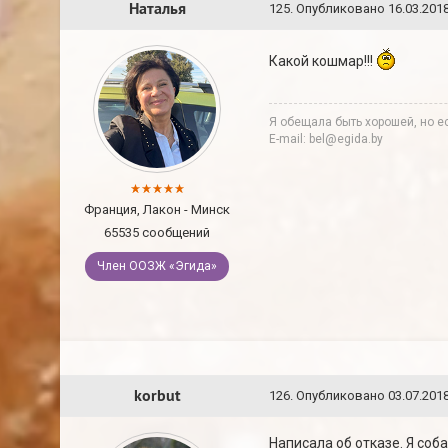
Наталья
125
.
Опубликовано
16.03.2018
Какой кошмар!!!
Я обещала быть хорошей, но ес
E-mail: bel@egida.by
Франция, Лакон - Минск
65535 сообщений
Член ООЗЖ «Эгида»
korbut
126
.
Опубликовано
03.07.2018
Написала об отказе. Я соб