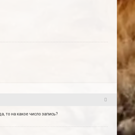
121
а, то на какое число запись?