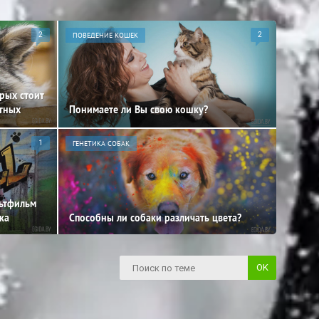
2
ПОВЕДЕНИЕ КОШЕК
2
орых стоит
отных
Понимаете ли Вы свою кошку?
1
ГЕНЕТИКА СОБАК
льтфильм
ка
Способны ли собаки различать цвета?