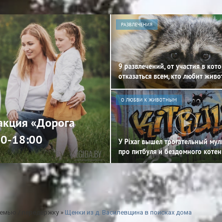
РАЗВЛЕЧЕНИЯ
9 развлечений, от участия в кот
отказаться всем, кто любит жив
О ЛЮБВИ К ЖИВОТНЫМ
 акция «Дорога
00-18:00
У Pixar вышел трогательный му
про питбуля и бездомного котен
емью / передержку
»
Щенки из д. Василевщина в поисках дома