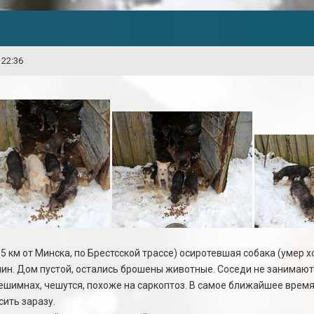
 22:36
 км от Минска, по Брестсской трассе) осиротевшая собака (умер х
яин. Дом пустой, остались брошены животные. Соседи не занимают
ешимнах, чешутся, похоже на саркоптоз. В самое ближайшее время
сить заразу.