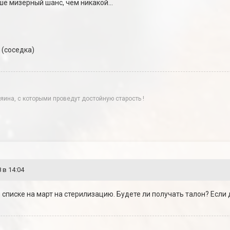
е мизерный шанс, чем никакой...
 (соседка)
яина, с которыми проведут достойную старость !
 в 14:04
 списке на март на стерилизацию. Будете ли получать талон? Если д