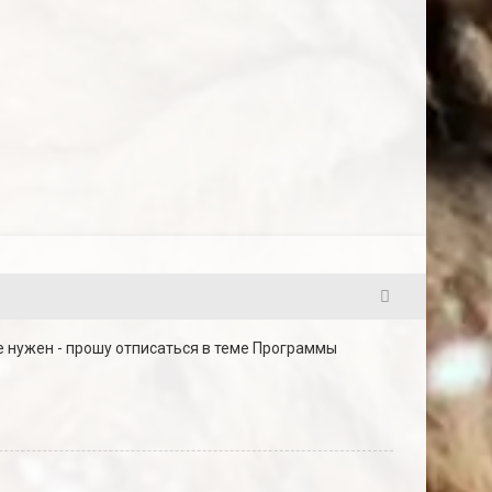
122
не нужен - прошу отписаться в теме Программы