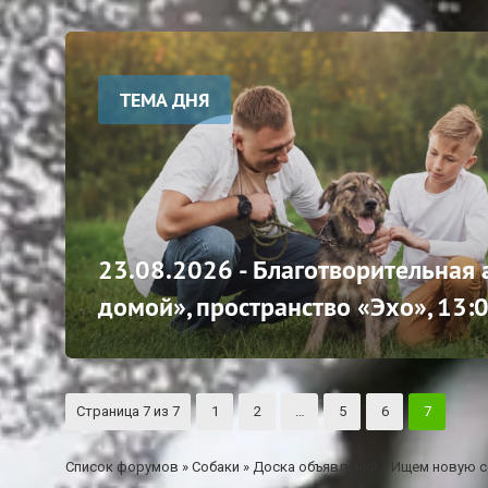
ТЕМА ДНЯ
23.08.2026 - Благотворительная
домой», пространство «Эхо», 13:
Страница
7
из
7
1
2
…
5
6
7
Список форумов
»
Собаки
»
Доска объявлений
»
Ищем новую с