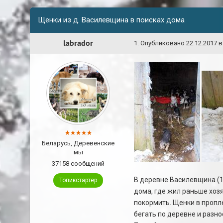
Щенки из д. Василевщина в поисках дома
labrador
1
.
Опубликовано
22.12.2017 в
Беларусь, Деревенские
мы
37158 сообщений
В деревне Василевщина (15
Топикстартер
дома, где жил раньше хоз
покормить. Щенки в пропл
бегать по деревне и разно