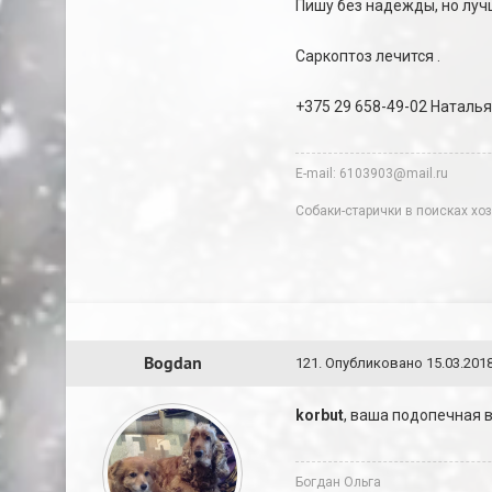
Пишу без надежды, но лучш
Саркоптоз лечится .
+375 29 658-49-02 Наталья
E-mail: 6103903@mail.ru
Собаки-старички в поисках хоз
Bogdan
121
.
Опубликовано
15.03.2018
korbut
, ваша подопечная в
Богдан Ольга