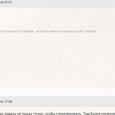
 в 01:51
ли услышите стрельбу - значит у меня не получилось © Скарлетт
 в 17:00
аку ловить не поеду точно, чтобы стерелизовать. Тем более попрос