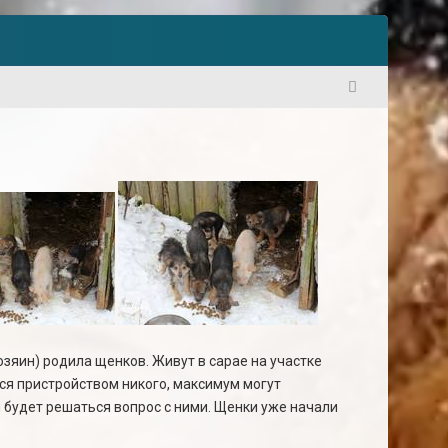
1
озяин) родила щенков. Живут в сарае на участке
ся пристройством никого, максимум могут
 будет решаться вопрос с ними. Щенки уже начали