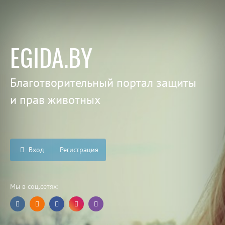
EGIDA.BY
Благотворительный портал защиты
и прав животных
Вход
Регистрация
Мы в соц.сетях: