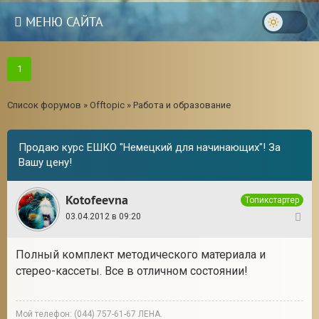
МЕНЮ САЙТА
1
Список форумов
»
Offtopic
»
Работа и образование
Продаю курс ЕШКО "Немецкий для начинающих"! За
Вашу цену!
Kotofeevna
Топикстартер
03.04.2012 в 09:20
1
Полный комплект методического материала и
3
стерео-кассеты. Все в отличном состоянии!
Мой телефон: (044) 757-61-67 ЛЕНА.