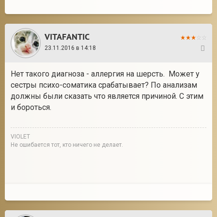
VITAFANTIC
23.11.2016 в 14:18
4
Нет такого диагноза - аллергия на шерсть. Может у
сестры психо-соматика срабатывает? По анализам
должны были сказать что является причиной. С этим
и бороться.
VIOLET
Не ошибается тот, кто ничего не делает.