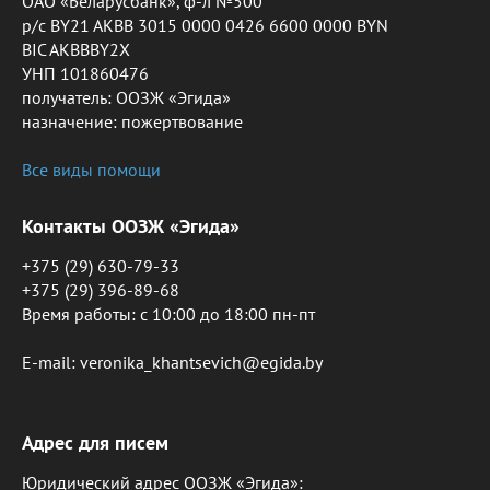
ОАО «Беларусбанк», ф-л №500
р/с BY21 AKBB 3015 0000 0426 6600 0000 BYN
BIC AKBBBY2X
УНП 101860476
получатель: ООЗЖ «Эгида»
назначение: пожертвование
Все виды помощи
Контакты ООЗЖ «Эгида»
+375 (29) 630-79-33
+375 (29) 396-89-68
Время работы: c 10:00 до 18:00 пн-пт
E-mail: veronika_khantsevich@egida.by
Адрес для писем
Юридический адрес ООЗЖ «Эгида»: