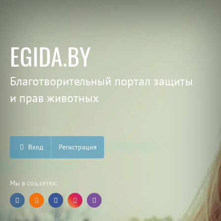
EGIDA.BY
Благотворительный портал защиты
и прав животных
Вход
Регистрация
Мы в соц.сетях: