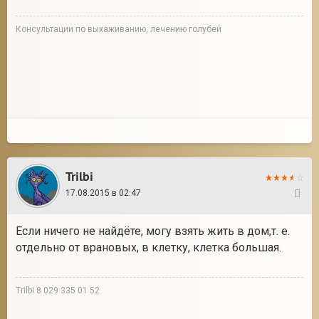
Консультации по выхаживанию, лечению голубей
Trilbi
17.08.2015 в 02:47
10
Если ничего не найдёте, могу взять жить в дом,т. е.
отдельно от врановых, в клетку, клетка большая.
Trilbi 8 029 335 01 52