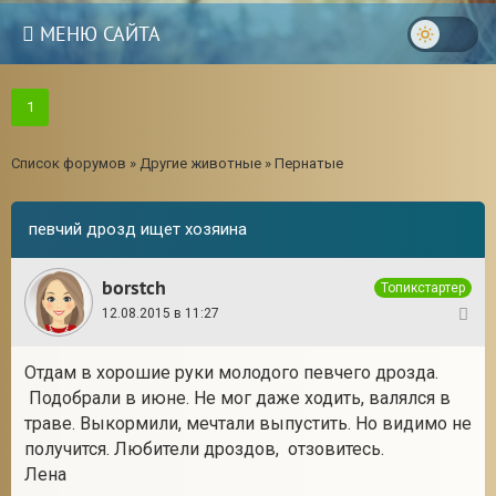
МЕНЮ САЙТА
1
Список форумов
»
Другие животные
»
Пернатые
певчий дрозд ищет хозяина
borstch
Топикстартер
12.08.2015 в 11:27
1
Отдам в хорошие руки молодого певчего дрозда.
Подобрали в июне. Не мог даже ходить, валялся в
3
траве. Выкормили, мечтали выпустить. Но видимо не
получится. Любители дроздов, отзовитесь.
Лена