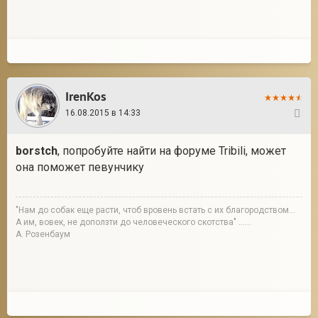
IrenKos
16.08.2015 в 14:33
6
borstch
, попробуйте найти на форуме Tribili, может
она поможет певунчику
"Нам до собак еще расти, чтоб вровень встать с их благородством...
А им, вовек, не доползти до человеческого скотства" ......
А. Розенбаум