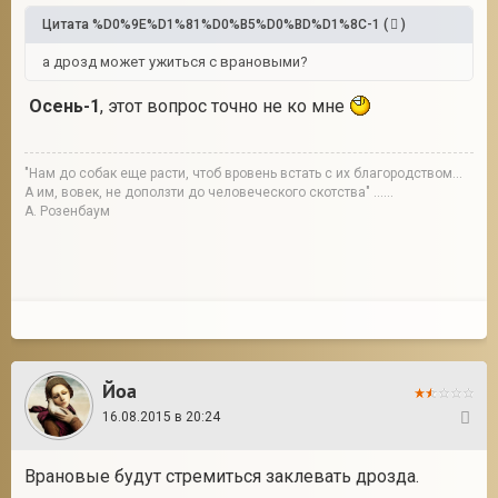
Цитата
%D0%9E%D1%81%D0%B5%D0%BD%D1%8C-1
(
)
а дрозд может ужиться с врановыми?
Осень-1
, этот вопрос точно не ко мне
"Нам до собак еще расти, чтоб вровень встать с их благородством...
А им, вовек, не доползти до человеческого скотства" ......
А. Розенбаум
Йоа
16.08.2015 в 20:24
9
Врановые будут стремиться заклевать дрозда.