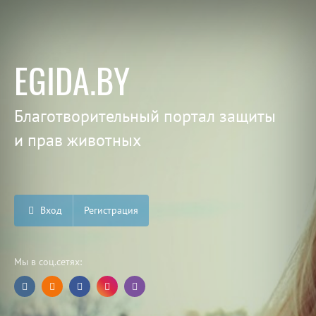
EGIDA.BY
Благотворительный портал защиты
и прав животных
Вход
Регистрация
Мы в соц.сетях: