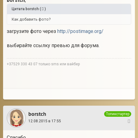
borstch
,
Цитата
borstch
(
)
Как добавить фото?
загрузите фото через
http://postimage.org/
выбирайте ссылку превью для форума.
+37529 330 43 07 только sms или вайбер
borstch
Топикстартер
12.08.2015 в 17:55
3
Спасибо