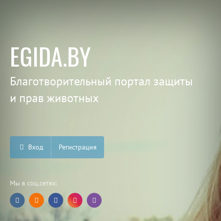
EGIDA.BY
Благотворительный портал защиты
и прав животных
Вход
Регистрация
Мы в соц.сетях: