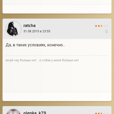
ratcha
31.08.2015 в 23:55
2
Да, в таких условиях, конечно...
моей чау больше нет....и собак у меня больше нет
olenka_k79