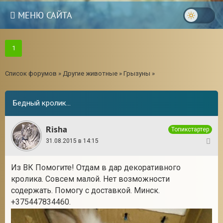
МЕНЮ САЙТА
1
Список форумов
»
Другие животные
»
Грызуны
»
Бедный кролик...
Risha
Топикстартер
31.08.2015 в 14:15
1
Из ВК Помогите! Отдам в дар декоративного
кролика. Совсем малой. Нет возможности
3
содержать. Помогу с доставкой. Минск.
+375447834460.