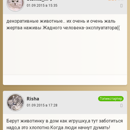
01.09.2015 в 15:35
3
декоративные животные... их очень и очень жаль
жертва наживы Жадного человека-эксплуататора((
Risha
Топикстартер
01.09.2015 в 17:28
4
Берут животинку в дом как игрушку,а тут заботиться
надо,а это хлопотно.Когда люди начнут думать!