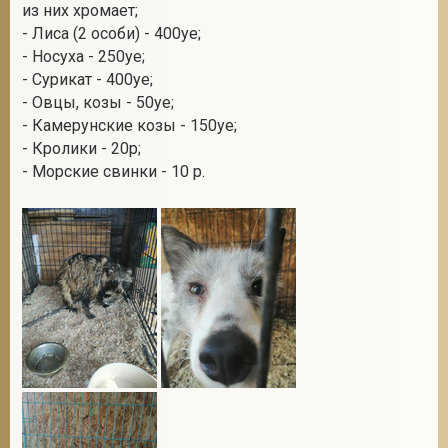
из них хромает;
- Лиса (2 особи) - 400уе;
- Носуха - 250уе;
- Сурикат - 400уе;
- Овцы, козы - 50уе;
- Камерунские козы - 150уе;
- Кролики - 20р;
- Морские свинки - 10 р.