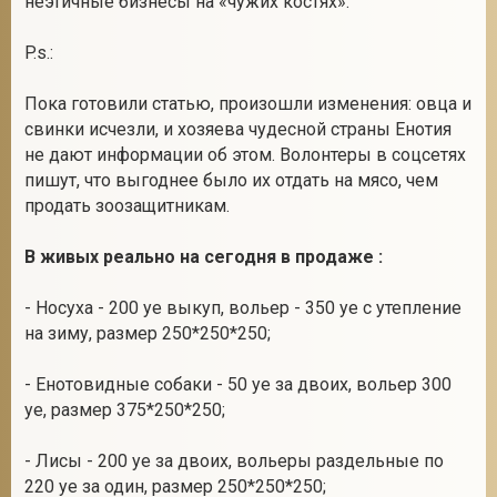
неэтичные бизнесы на «чужих костях».
P.s.:
Пока готовили статью, произошли изменения: овца и
свинки исчезли, и хозяева чудесной страны Енотия
не дают информации об этом. Волонтеры в соцсетях
пишут, что выгоднее было их отдать на мясо, чем
продать зоозащитникам.
В живых реально на сегодня в продаже :
- Носуха - 200 уе выкуп, вольер - 350 уе с утепление
на зиму, размер 250*250*250;
- Енотовидные собаки - 50 уе за двоих, вольер 300
уе, размер 375*250*250;
- Лисы - 200 уе за двоих, вольеры раздельные по
220 уе за один, размер 250*250*250;