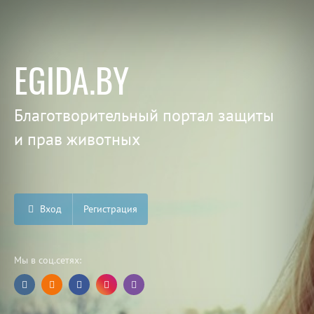
EGIDA.BY
Благотворительный портал защиты
и прав животных
Вход
Регистрация
Мы в соц.сетях: