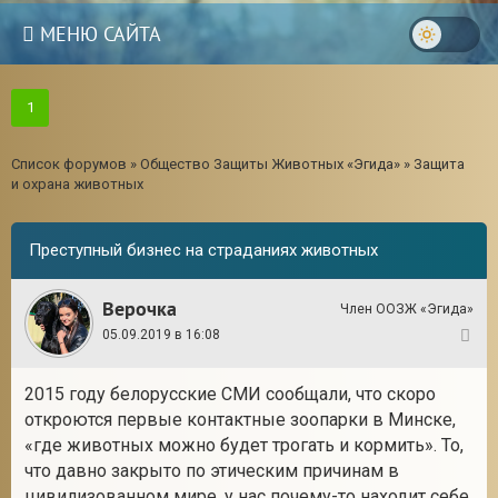
МЕНЮ САЙТА
1
Список форумов
»
Общество Защиты Животных «Эгида»
»
Защита
и охрана животных
Преступный бизнес на страданиях животных
Верочка
Член ООЗЖ «Эгида»
05.09.2019 в 16:08
1
2015 году белорусские СМИ сообщали, что скоро
откроются первые контактные зоопарки в Минске,
«где животных можно будет трогать и кормить». То,
что давно закрыто по этическим причинам в
цивилизованном мире, у нас почему-то находит себе