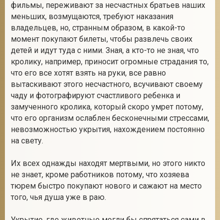
фильмы, переживают за несчастных братьев наших
меньших, возмущаются, требуют наказания
владельцев, но, странным образом, в какой-то
момент покупают билеты, чтобы развлечь своих
детей и идут туда с ними. Зная, а кто-то не зная, что
кролику, например, приносит огромные страдания то,
что его все хотят взять на руки, все равно
вытаскивают этого несчастного, всучивают своему
чаду и фотографируют счастливого ребенка и
замученного кролика, который скоро умрет потому,
что его организм ослаблен бесконечными стрессами,
невозможностью укрытия, нахождением постоянно
на свету.
Их всех однажды находят мертвыми, но этого никто
не знает, кроме работников потому, что хозяева
тюрем быстро покупают нового и сажают на место
того, чья душа уже в раю.
Укрытие, где животные могли бы спрятаться сами в