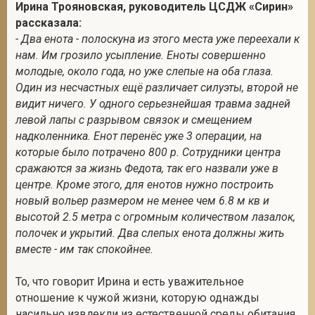
Ирина Трояновская, руководитель ЦСДЖ «Сирин»
рассказала:
- Два енота - полоскуна из этого места уже переехали к
нам. Им грозило усыпление. Еноты совершенно
молодые, около года, но уже слепые на оба глаза.
Один из несчастных ещё различает силуэты, второй не
видит ничего. У одного серьезнейшая травма задней
левой лапы с разрывом связок и смещением
надколенника. Енот перенёс уже 3 операции, на
которые было потрачено 800 р. Сотрудники центра
сражаются за жизнь Федота, так его назвали уже в
центре. Кроме этого, для енотов нужно построить
новый вольер размером не менее чем 6.8 м кв и
высотой 2.5 метра с огромным количеством лазалок,
полочек и укрытий. Два слепых енота должны жить
вместе - им так спокойнее.
То, что говорит Ирина и есть уважительное
отношение к чужой жизни, которую однажды
насильно извлекли из естественной среды обитания