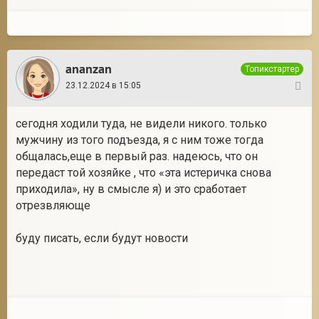
ananzan
Топикстартер
23.12.2024 в 15:05
7
сегодня ходили туда, не видели никого. только
мужчину из того подъезда, я с ним тоже тогда
общалась,еще в первый раз. надеюсь, что он
передаст той хозяйке , что «эта истеричка снова
приходила», ну в смысле я) и это сработает
отрезвляюще
буду писать, если будут новости