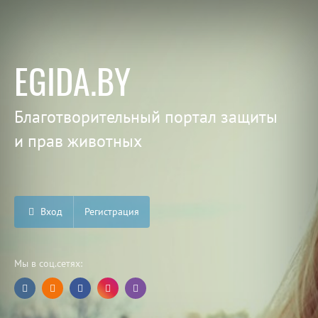
EGIDA.BY
Благотворительный портал защиты
и прав животных
Вход
Регистрация
Мы в соц.сетях: