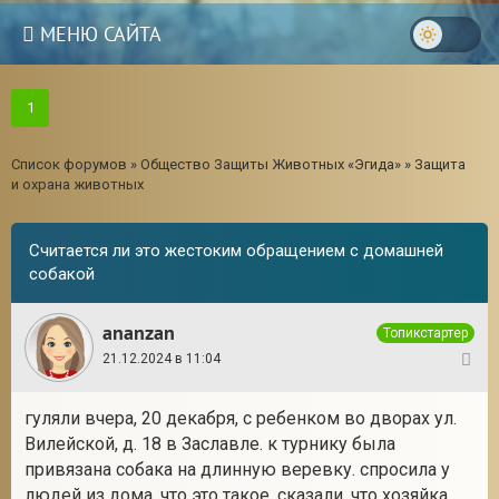
МЕНЮ САЙТА
1
Список форумов
»
Общество Защиты Животных «Эгида»
»
Защита
и охрана животных
Cчитается ли это жестоким обращением с домашней
собакой
ananzan
Топикстартер
21.12.2024 в 11:04
1
3
гуляли вчера, 20 декабря, с ребенком во дворах ул.
Вилейской, д. 18 в Заславле. к турнику была
привязана собака на длинную веревку. спросила у
людей из дома, что это такое. сказали, что хозяйка