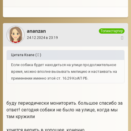
ananzan
Топикстартер
24.12.2024 в 23:19
10
Цитата
Ksane
(
)
Если собака будет находиться на улице продолжительное
время, можно вполне вызывать милицию и настаивать на
применении именно этой ст. 16.29 КоАП РБ.
буду периодически мониторить. большое спасибо за
ответ! сегодня собаки не было на улице, когда мы
там кружили
хочется верить в хорошее, конечно