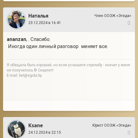
Наталья
Член ООЗЖ «Эгида»
23.12.2024 в 16:41
8
ananzan
, . Спасибо.
Иногда один личный разговор меняет все.
Я обещала быть хорошей, но если услышите стрельбу - значит у меня
не получилось © Скарлетт
E-mail: bel@egida.by
Ksane
Юрист ООЗЖ «Эгида»
24.12.2024 в 22:15
9