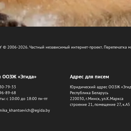
Y © 2006-2026. Частный независимый интернет-проект. Перепечатка м
ы ООЗЖ «Эгида»
Адрес для писем
630-79-33
Юридический адрес ООЗЖ «Эгид
396-89-68
Республика Беларусь
ы: c 10:00 до 18:00 пн-пт
220030, г.Минск, ул.К.Маркса
строение 21, помещение 27, к.А5
onika_khantsevich@egida.by