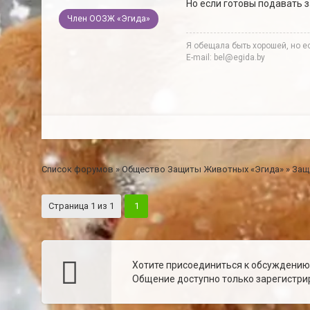
Но если готовы подавать 
Член ООЗЖ «Эгида»
Я обещала быть хорошей, но ес
E-mail: bel@egida.by
Список форумов
»
Общество Защиты Животных «Эгида»
»
Защ
Страница
1
из
1
1
Хотите присоединиться к обсуждени
Общение доступно только зарегистрир