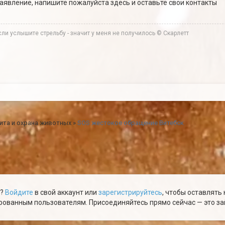
заявление, напишите пожалуйста здесь и оставьте свои контакты
ли услышите стрельбу - значит у меня не получилось © Скарлетт
ита и охрана животных
»
SOS жестокое обращение Витебск
ю?
Войдите
в свой аккаунт или
зарегистрируйтесь
, чтобы оставлять
ованным пользователям. Присоединяйтесь прямо сейчас — это зай