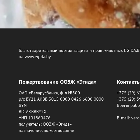
Благотворительный портал защиты и прав животных EGIDA.B
на www.egida.by
Пожертвование ООЗЖ «Эгида»
Контакт
ОАО «Беларусбанк», ф-л №500
+375 (29) 
р/с BY21 AKBB 3015 0000 0426 6600 0000
+375 (29) 
BYN
Время работ
BIC AKBBBY2X
УНП 101860476
E-mail: ver
получатель: ООЗЖ «Эгида»
назначение: пожертвование