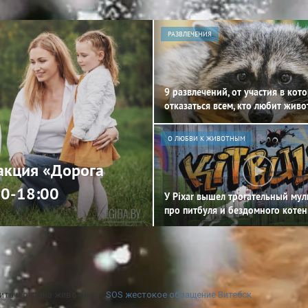
РАЗВЛЕЧЕНИЯ
9 развлечений, от участия в кот
отказаться всем, кто любит жив
О ЛЮБВИ К ЖИВОТНЫМ
 акция «Дорога
00-18:00
У Pixar вышел трогательный му
про питбуля и бездомного котен
ита и охрана животных
»
SOS жестокое обращение Витебск