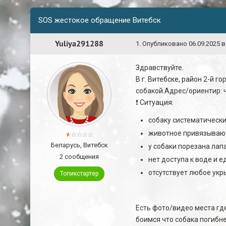
SOS жестокое обращение Витебск
Yuliya291288
1
.
Опубликовано
06.09.2025 в
Здравствуйте.
В г. Витебске, район 2-й 
собакой.Адрес/ориентир: ч
❗ Ситуация:
собаку систематически
животное привязывают 
Беларусь, Витебск
у собаки порезана лапа
2 сообщения
нет доступа к воде и е
отсутствует любое укр
Топикстартер
Есть фото/видео места гд
боимся что собака погибне