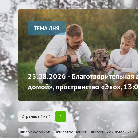
ТЕМА ДНЯ
23.08.2026 - Благотворительная
домой», пространство «Эхо», 13:
Страница
1
из
1
1
Список форумов
»
Общество Защиты Животных «Эгида»
»
Защ