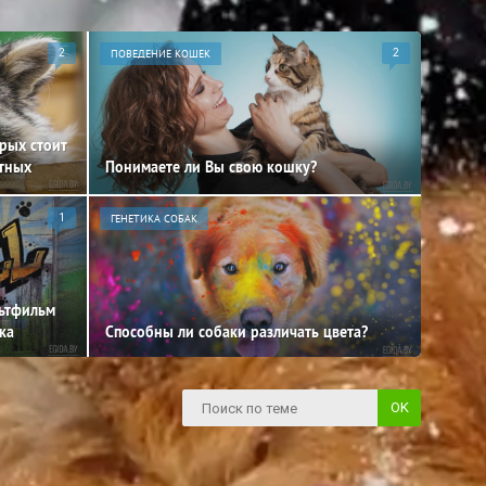
2
ПОВЕДЕНИЕ КОШЕК
2
орых стоит
отных
Понимаете ли Вы свою кошку?
1
ГЕНЕТИКА СОБАК
льтфильм
ка
Способны ли собаки различать цвета?