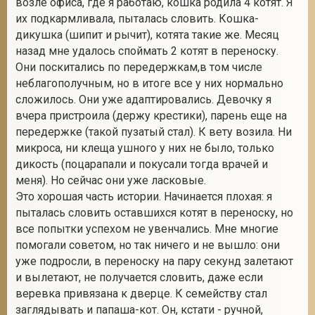
возле офиса, где я работаю, кошка родила 4 котят. Я
их подкармливала, пыталась словить. Кошка-
дикушка (шипит и рычит), котята такие же. Месяц
назад мне удалось споймать 2 котят в переноску.
2
Они поскитались по передержкам,в том числе
неблагополучным, но в итоге все у них нормально
сложилось. Они уже адаптировались. Девочку я
вчера пристроила (держу крестики), парень еще на
передержке (такой пузатый стал). К вету возила. Ни
микроса, ни клеща ушного у них не было, только
дикость (поцарапали и покусали тогда врачей и
меня). Но сейчас они уже ласковые.
Это хорошая часть истории. Начинается плохая: я
пыталась словить оставшихся котят в переноску, но
все попытки успехом не увенчались. Мне многие
помогали советом, но так ничего и не вышло: они
уже подросли, в переноску на пару секунд залетают
и вылетают, не получается словить, даже если
веревка привязана к дверце. К семейству стал
заглядывать и папаша-кот. Он, кстати - ручной,