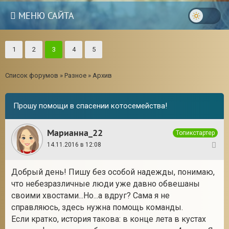
МЕНЮ САЙТА
1
2
3
4
5
Список форумов
»
Разное
»
Архив
Прошу помощи в спасении котосемейства!
Марианна_22
Топикстартер
14.11.2016 в 12:08
1
Добрый день! Пишу без особой надежды, понимаю,
что небезразличные люди уже давно обвешаны
своими хвостами...Но...а вдруг? Сама я не
справляюсь, здесь нужна помощь команды.
Если кратко, история такова: в конце лета в кустах