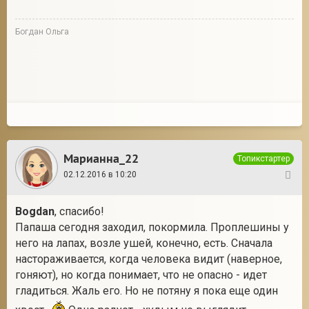
Богдан Ольга
Марианна_22
Топикстартер
02.12.2016 в 10:20
54
Bogdan
, спасибо!
Папаша сегодня заходил, покормила. Проплешины у
него на лапах, возле ушей, конечно, есть. Сначала
настораживается, когда человека видит (наверное,
гоняют), но когда понимает, что не опасно - идет
гладиться. Жаль его. Но не потяну я пока еще один