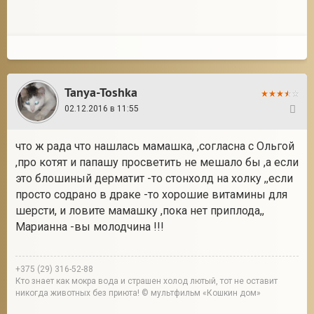
Tanya-Toshka
02.12.2016 в 11:55
56
что ж рада что нашлась мамашка, ,согласна с Ольгой
,про котят и папашу просветить не мешало бы ,а если
это блошиный дерматит -то стонхолд на холку ,,если
просто содрано в драке -то хорошие витамины для
шерсти, и ловите мамашку ,пока нет приплода,,
Марианна -вы молодчина !!!
+375 (29) 316-52-88
Кто знает как мокра вода и страшен холод лютый, тот не оставит
никогда животных без приюта! © мультфильм «Кошкин дом»