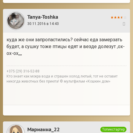
Tanya-Toshka
30.11.2016 в 14:43
47
куда же они запропастились? сейчас еда замерзать
будет, а сушку тоже птицы едят и везде долезут ,ох-
ох-ох,,,,
+375 (29) 316-52-88
Кто знает как мокра вода и страшен холод лютый, тот не оставит
никогда животных без приюта! © мультфильм «Кошкин дом»
Марианна_22
Топикстартер