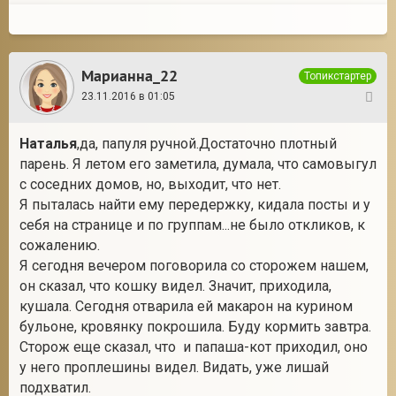
Марианна_22
Топикстартер
23.11.2016 в 01:05
41
Наталья
,да, папуля ручной.Достаточно плотный
парень. Я летом его заметила, думала, что самовыгул
с соседних домов, но, выходит, что нет.
Я пыталась найти ему передержку, кидала посты и у
себя на странице и по группам...не было откликов, к
сожалению.
Я сегодня вечером поговорила со сторожем нашем,
он сказал, что кошку видел. Значит, приходила,
кушала. Сегодня отварила ей макарон на курином
бульоне, кровянку покрошила. Буду кормить завтра.
Сторож еще сказал, что и папаша-кот приходил, оно
у него проплешины видел. Видать, уже лишай
подхватил.