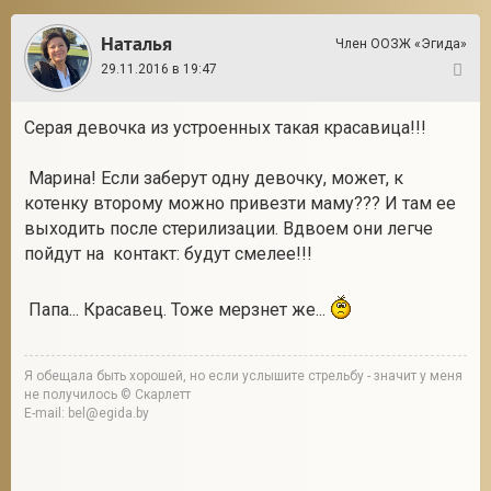
Наталья
Член ООЗЖ «Эгида»
29.11.2016 в 19:47
44
Серая девочка из устроенных такая красавица!!!
Марина! Если заберут одну девочку, может, к
котенку второму можно привезти маму??? И там ее
выходить после стерилизации. Вдвоем они легче
пойдут на контакт: будут смелее!!!
Папа... Красавец. Тоже мерзнет же...
Я обещала быть хорошей, но если услышите стрельбу - значит у меня
не получилось © Скарлетт
E-mail: bel@egida.by