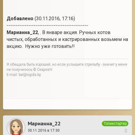
Добавлено
(30.11.2016, 17:16)
---------------------------------------------
Марианна_22
, . В январе акция. Ручных котов
чистых, обработанных и кастрированных возьмем на
акцию. Нужно уже готовить!!
Я обещала быть хорошей, но если услышите стрельбу - значит у меня
не получилось © Скарлетт
E-mail: bel@egida.by
Марианна_22
Топикстартер
30.11.2016 в 17:30
50