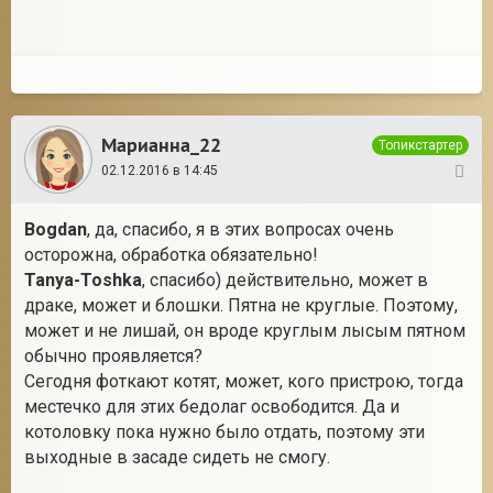
Марианна_22
Топикстартер
02.12.2016 в 14:45
57
Bogdan
, да, спасибо, я в этих вопросах очень
осторожна, обработка обязательно!
Tanya-Toshka
, спасибо) действительно, может в
драке, может и блошки. Пятна не круглые. Поэтому,
может и не лишай, он вроде круглым лысым пятном
обычно проявляется?
Сегодня фоткают котят, может, кого пристрою, тогда
местечко для этих бедолаг освободится. Да и
котоловку пока нужно было отдать, поэтому эти
выходные в засаде сидеть не смогу.