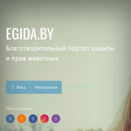
EGIDA.BY
Благотворительный портал защиты
и прав животных
Вход
Регистрация
Мы в соц.сетях: