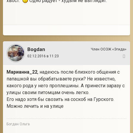
хвост.
Одно радует - худым не выглядит.
Bogdan
Член ООЗЖ «Эгида»
02.12.2016 в 11:23
55
Марианна_22
, надеюсь после близкого общения с
папашкой вы обрабатываете руки? Не известно,
какого рода у него проплешины. А принести заразу с
улицы своим питомцам очень легко.
Его надо хотя бы свозить на соскоб на Гурского.
Можно лечить и на улице
Богдан Ольга