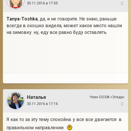
30.11.2016 в 17:05
48
Tanya-Toshka
, да, и не говорите. Не знаю, раньше
всегда в окошко видела, может какое место нашли
на зимовку. ну, еду все равно буду оставлять.
Наталья
Член ООЗЖ «Эгида»
30.11.2016 в 17:16
49
Я как то за эту тему спокойна: у все все двигается в
правильном направлении.