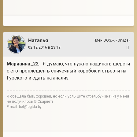
Наталья
Член ООЗЖ «Эгида»
02.12.2016 в 23:19
58
Марианна_22
, . Я думаю, что нужно нащипать шерсти
с его проплешен в спичечный коробок и отвезти на
Гурского и сдать на анализ.
Я обещала быть хорошей, но если услышите стрельбу - значит у меня
не получилось © Скарлетт
E-mail: bel@egida.by