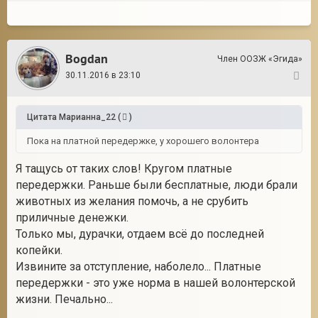
Bogdan
Член ООЗЖ «Эгида»
30.11.2016 в 23:10
51
Цитата
Марианна_22
(
)
Пока на платной передержке, у хорошего волонтера
Я тащусь от таких слов! Кругом платные
передержки. Раньше были бесплатные, люди брали
животных из желания помочь, а не срубить
приличные денежки.
Только мы, дурачки, отдаем всё до последней
копейки.
Извините за отступление, наболело... Платные
передержки - это уже норма в нашей волонтерской
жизни. Печально...