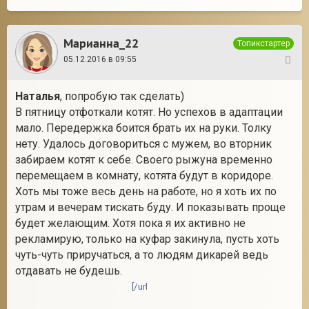
Марианна_22
Топикстартер
05.12.2016 в 09:55
59
Наталья
, попробую так сделать)
В пятницу отфоткали котят. Но успехов в адаптации
мало. Передержка боится брать их на руки. Толку
нету. Удалось договориться с мужем, во вторник
забираем котят к себе. Своего рыжуна временно
перемещаем в комнату, котята будут в коридоре.
Хоть мы тоже весь день на работе, но я хоть их по
утрам и вечерам тискать буду. И показывать проще
будет желающим. Хотя пока я их активно не
рекламирую, только на куфар закинула, пусть хоть
чуть-чуть приручаться, а то людям дикарей ведь
отдавать не будешь.
[/url