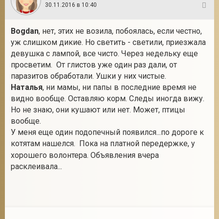
30.11.2016 в 10:40
46
Bogdan
, нет, этих не возила, побоялась, если честно,
уж слишком дикие. Но светить - светили, приезжала
девушка с лампой, все чисто. Через недельку еще
просветим. От глистов уже один раз дали, от
паразитов обработали. Ушки у них чистые.
Наталья
, ни мамы, ни папы в последние время не
видно вообще. Оставляю корм. Следы иногда вижу.
Но не знаю, они кушают или нет. Может, птицы
вообще.
У меня еще один подопечный появился...по дороге к
котятам нашелся.
Пока на платной передержке, у
хорошего волонтера. Объявления вчера
расклеивала...