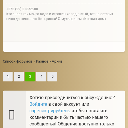
+375 (29) 316-52-88
Кто знает как мокра вода и страшен холод лютый, тот не оставит
никогда животных без приюта! © мультфильм «Кошкин дом»
Список форумов
»
Разное
»
Архив
1
2
3
4
5
Хотите присоединиться к обсуждению?
Войдите
в свой аккаунт или
зарегистрируйтесь
, чтобы оставлять
комментарии и быть частью нашего
сообщества! Общение доступно только