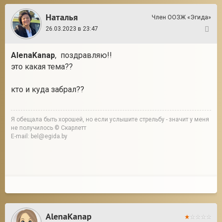
Наталья
Член ООЗЖ «Эгида»
26.03.2023 в 23:47
46
AlenaKanap
, поздравляю!!
это какая тема??
кто и куда забрал??
Я обещала быть хорошей, но если услышите стрельбу - значит у меня
не получилось © Скарлетт
E-mail: bel@egida.by
AlenaKanap