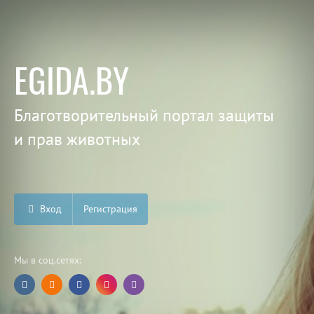
EGIDA.BY
Благотворительный портал защиты
и прав животных
Вход
Регистрация
Мы в соц.сетях: